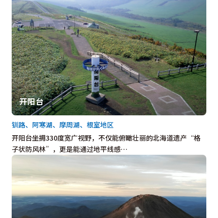
开阳台
钏路、阿寒湖、摩周湖、根室地区
开阳台坐拥330度宽广视野，不仅能俯瞰壮丽的北海道遗产“格
子状防风林”，更是能通过地平线感…