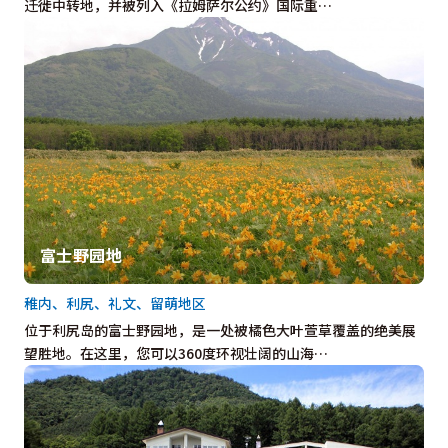
迁徙中转地，并被列入《拉姆萨尔公约》国际重…
富士野园地
稚内、利尻、礼文、留萌地区
位于利尻岛的富士野园地，是一处被橘色大叶萱草覆盖的绝美展
望胜地。在这里，您可以360度环视壮阔的山海…