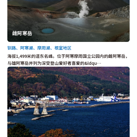
雌阿寒岳
钏路、阿寒湖、摩周湖、根室地区
海拔1,499米的道东名峰。位于阿寒摩周国立公园内的雌阿寒岳，
与雄阿寒岳并列为深受登山爱好者喜爱的&ldqu…