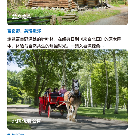
麓乡之森
富良野、美瑛近郊
走进富良野深处的针叶林，在经典日剧《来自北国》的原木屋
中，体验与自然共生的静谧时光。一踏入被深绿色…
北国优骏公园