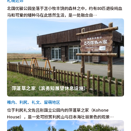
札幌近郊
北国优骏公园坐落于苫小牧丰饶的森林之中，约有80匹退役纯血
马和可爱的矮种马在此悠然生活，是一处融合自…
萍蓬草之家（滨勇知展望休息设施）
稚内、利尻、礼文、留萌地区
位于利尻礼文佐吕别国立公园内的萍蓬草之家（Kohone
House），是一处可欣赏利尻山与日本海壮丽景色的观景…