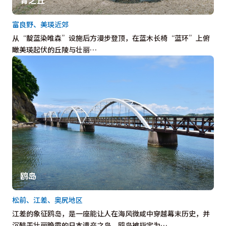
富良野、美瑛近郊
从“靛蓝染唯森”设施后方漫步登顶，在蓝木长椅“蓝环”上俯
瞰美瑛起伏的丘陵与壮丽…
鸥岛
松前、江差、奥尻地区
江差的象征鸥岛，是一座能让人在海风微咸中穿越幕末历史，并
沉醉于壮丽晚霞的日本遗产之岛。鸥岛被指定为…