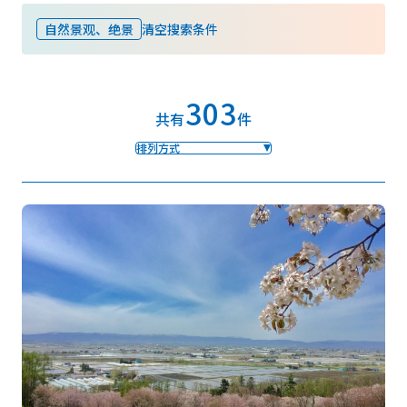
自然景观、绝景
清空搜索条件
收藏
303
Face
Insta
YouT
Insta
Face
共有
件
book
gram
ube
gram
book
排列方式
图库影集
视频
旅游手册
使用条款
关于我们
链接
语言