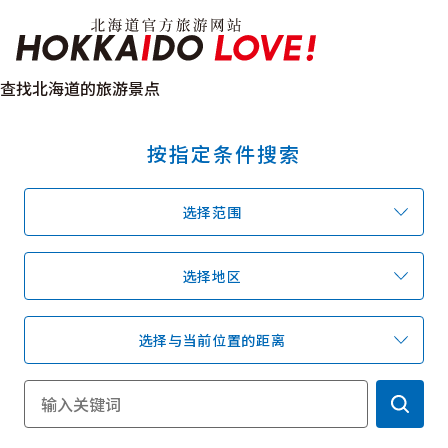
Hokkaido Officia
查找北海道的旅游景点
按指定条件搜索
特辑
旅游景点
温泉
活动祭典
选择范围
推荐行程
区域指南
美食
预约
交通
选择地区
选择与当前位置的距离
北海道简介
按旅游主题搜索
享受雨天
七个国立公园
邂逅美景
基础知识