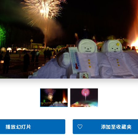
北海道简介
按旅游主题搜索
享受雨天
七个国立公园
邂逅美景
基础知识
Faceb
I
ook
r
图库影集
播放幻灯片
添加至收藏夹
视频
旅游手册