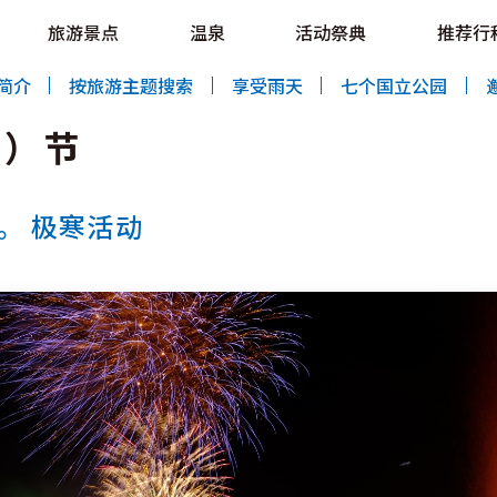
e HOKKAIDO LOVE!
旅游景点
温泉
活动祭典
推荐行
al Tourism Site HOKKAIDO LOVE!
简介
按旅游主题搜索
享受雨天
七个国立公园
僵）节
。 极寒活动
特辑
旅游景点
温泉
活动祭典
推荐行程
区域指南
美食
预约
交通