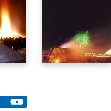
收藏
nstag
YouTu
Instag
Faceb
am
be
ram
ook