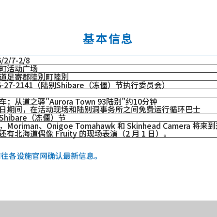
基本信息
/2/7-2/8
町活动广场
道足寄郡陸別町陸別
56-27-2141（陆别Shibare（冻僵）节执行委员会）
车：从道之驿"Aurora Town 93陆别"约10分钟
日期间，在活动现场和陆别洞事务所之间免费运行循环巴士
Shibare（冻僵）节
Moriman、Onigoe Tomahawk 和 Skinhead Came
还有北海道偶像 Fruity 的现场表演（2 月 1 日）。
前往各设施官网确认最新信息。