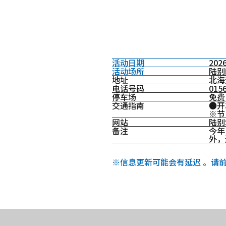
活动日期
2026
活动场所
陆别
地址
北海
电话号码
01
停车场
免费
交通指南
●开
※节
网站
陆别
备注
今年，
外，
※信息更新可能会有延迟 。请