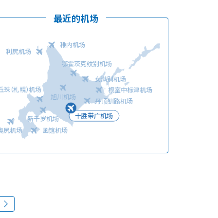
最近的机场
稚内机场
利尻机场
鄂霍茨克纹别机场
语言
女满别机场
丘珠（札幌）机场
根室中标津机场
旭川机场
丹顶钏路机场
十胜带广机场
新千岁机场
奥尻机场
函馆机场