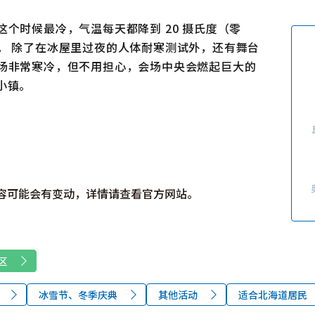
使用条款
关于我们
个时候最冷，气温每天都降到 20 摄氏度（零
链接
。 除了在冰屋里过夜的人体耐寒测试外，还有舞台
会场非常寒冷，但不用担心，会场中央会燃起巨大的
小镇。
容可能会有变动，详情请查看官方网站。
区
冰雪节、冬季庆典
其他活动
适合北海道居民