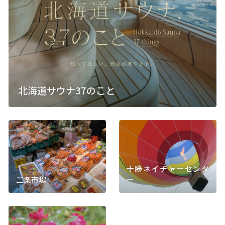
このサイトについて
観光資料
動画ライブラリー
フォトライブラリー
北海道サウナ37のこと
お問い合わせ
Languages
十勝ネイチャーセンタ
二条市場
ー