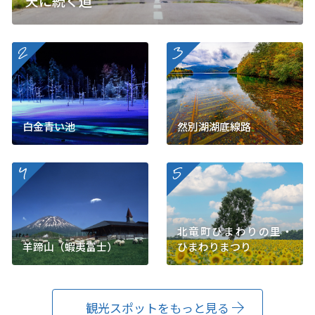
天に続く道
more
more
白金青い池
然別湖湖底線路
more
more
北竜町ひまわりの里・
羊蹄山（蝦夷富士）
ひまわりまつり
観光スポットをもっと見る