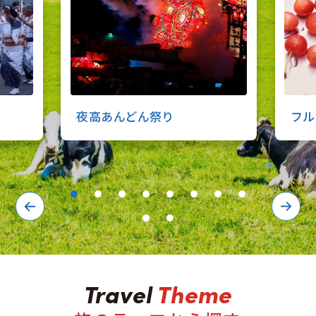
夜高あんどん祭り
フル