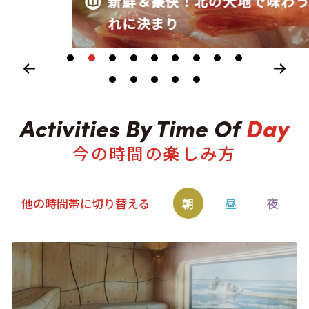
新鮮＆豪快！北の大地で味わう海鮮はこ
キュンちゃんオンラインショップ
れに決まり
北海道はやわかり
旅のテーマで探す
7つの国立公園
キュンちゃんの部屋
今の時間の楽しみ方
さっぽろ圏e旅ギフト
朝
昼
夜
お気に入り
事業者の皆さまへ