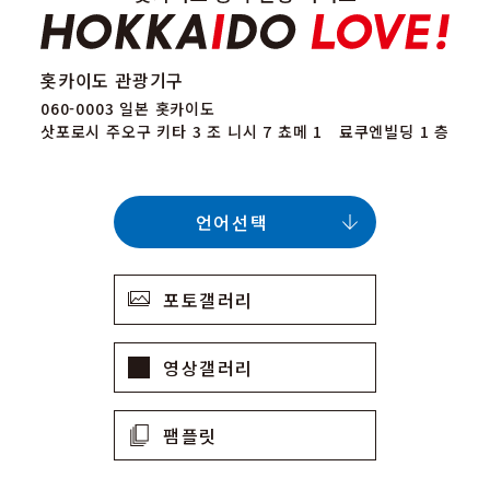
홋카이도 관광기구
060-0003 일본 홋카이도
삿포로시 주오구 키타 3 조 니시 7 쵸메 1 료쿠엔빌딩 1 층
언어선택
포토갤러리
영상갤러리
팸플릿