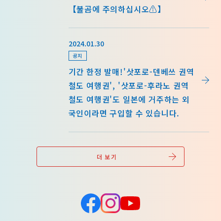
【불곰에 주의하십시오⚠】
news/detail_164.html
2024.01.30
공지
기간 한정 발매!'삿포로-덴베쓰 권역
철도 여행권', '삿포로-후라노 권역
철도 여행권'도 일본에 거주하는 외
국인이라면 구입할 수 있습니다.
더 보기
Face
Insta
YouT
book
gram
ube