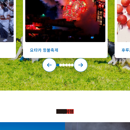
요타카 등불축제
후루
테마여행
https://www.visit-
https://www.visit-
hokkaido.jp/kr/theme/zekkei
hokkaido.jp/kr/theme/onsen/