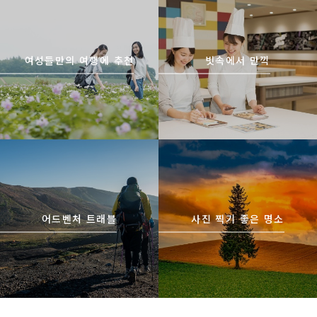
abi/
여성들만의 여행에 추천
빗속에서 만끽
https://www.visit-
https://www.visit-
hokkaido.jp/kr/theme/adven
hokkaido.jp/kr/theme/list_1
ture-travel/
______13.html
어드벤처 트래블
사진 찍기 좋은 명소