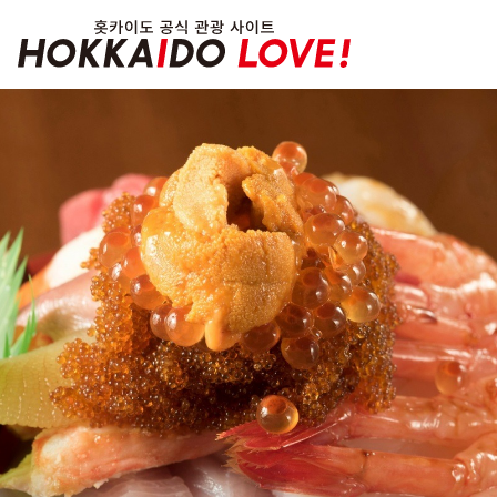
Hokkaido Officia
특집
관광지
온천
이벤트
추천코스
지역 가이드
음식문화
예약
교통
홋카이도 둘러보기
여행 테마로 검색
빗속에서 만끽
7개의 국립공원
절경을 만나는 여행
기초지식