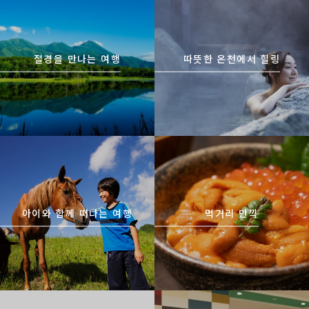
/
절경을 만나는 여행
따뜻한 온천에서 힐링
https://www.visit-
https://www.visit-
hokkaido.jp/kr/theme/activit
hokkaido.jp/kr/theme/gourm
y/
et/
아이와 함께 떠나는 여행
먹거리 만끽
https://www.visit-
https://www.visit-
hokkaido.jp/kr/theme/jyoshit
hokkaido.jp/kr/theme/ame/