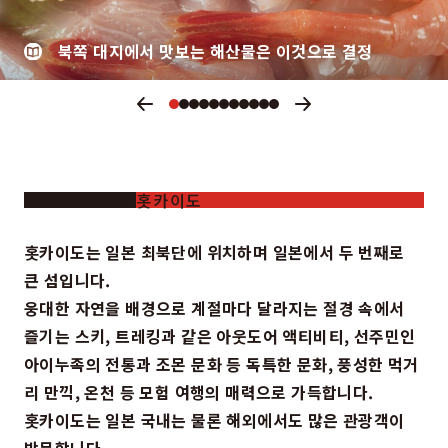
북쪽 대지에서 맛보는 해산물은 이것으로 결정
즐겨찾기
Face
Insta
YouT
Insta
Face
book
gram
ube
gram
book
포토갤러리
Welcome to 홋카이도
영상갤러리
팸플릿
이용 규약
운영조직 소개
홋카이도는 일본 최북단에 위치하며 일본에서 두 번째로
링크
큰 섬입니다.
웅대한 자연을 배경으로 계절마다 달라지는 절경 속에서
언어선택
즐기는 스키, 트레킹과 같은 아웃도어 액티비티, 선주민인
아이누족의 전통과 조몬 문화 등 독특한 문화, 풍성한 먹거
리 만끽, 온천 등 모험 여행의 매력으로 가득합니다.
홋카이도는 일본 국내는 물론 해외에서도 많은 관광객이
방문합니다.