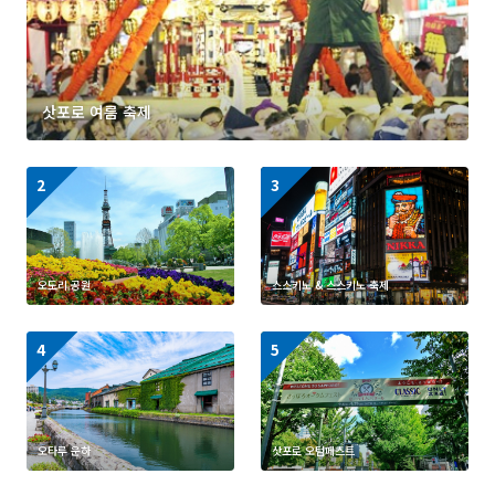
삿포로 여름 축제
https://www.visit-
https://www.visit-
hokkaido.jp/kr/spot/det
hokkaido.jp/kr/spot/det
ail_10004.html
ail_10009.html
오도리 공원
스스키노 & 스스키노 축제
https://www.visit-
https://www.visit-
hokkaido.jp/kr/spot/det
hokkaido.jp/kr/event/de
ail_10040.html
tail_11012.html
오타루 운하
삿포로 오텀페스트