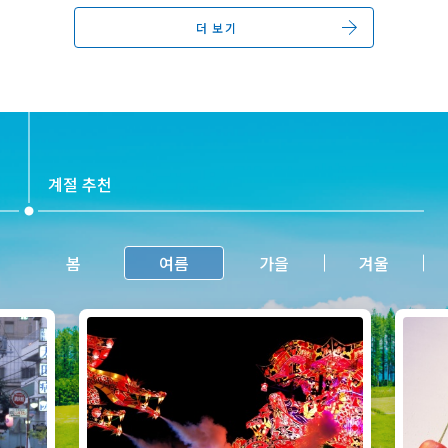
더 보기
계절 추천
봄
여름
가을
겨울
https://www.visit-
https:
1009.ht
hokkaido.jp/kr/event/detail_11151.ht
hokkai
ml
ml