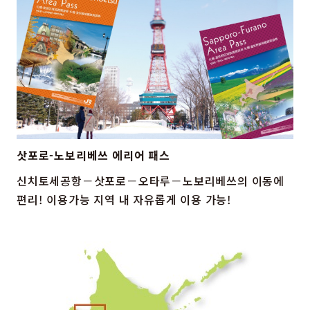
즐겨찾기
Face
Insta
YouT
Insta
Face
book
gram
ube
gram
book
포토갤러리
영상갤러리
팸플릿
삿포로-노보리베쓰 에리어 패스
이용 규약
운영조직 소개
링크
신치토세공항－삿포로－오타루－노보리베쓰의 이동에
편리! 이용가능 지역 내 자유롭게 이용 가능!
언어선택