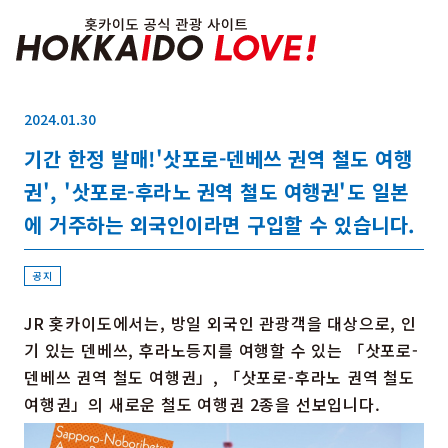
Hokkaido Officia
2024.01.30
기간 한정 발매!'삿포로-덴베쓰 권역 철도 여행
특집
관광지
권', '삿포로-후라노 권역 철도 여행권'도 일본
온천
이벤트
추천코스
에 거주하는 외국인이라면 구입할 수 있습니다.
지역 가이드
음식문화
예약
교통
공지
JR 홋카이도에서는, 방일 외국인 관광객을 대상으로, 인
기 있는 덴베쓰, 후라노등지를 여행할 수 있는 「삿포로-
홋카이도 둘러보기
덴베쓰 권역 철도 여행권」, 「삿포로-후라노 권역 철도
여행 테마로 검색
빗속에서 만끽
여행권」의 새로운 철도 여행권 2종을 선보입니다.
7개의 국립공원
절경을 만나는 여행
기초지식