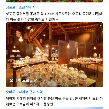
삿포로・조잔케이 지역
삿포로 중심부를 동서로 약 1.5km 가로지르는 오도리 공원은 계절마
다 피는 꽃과 다양한 축제로 시민과 …
오타루 오르골당
오타루・니세코 근교 지역
메이지 시대의 정취를 간직한 붉은 벽돌 건물 안, 전 세계에서 모인 다
채로운 오르골이 따스하고 풍성한 …