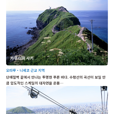
카무이미사키
오타루・니세코 근교 지역
단애절벽 끝에서 만나는 투명한 푸른 바다. 수평선의 곡선이 보일 만
큼 압도적인 스케일의 대자연을 온몸…