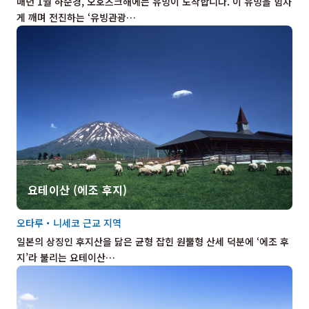
매년 1월 하순경, 오호츠크해에는 유빙이 도착합니다. 이 유빙을 힘차
게 깨며 전진하는 ‘유빙관광…
요테이산 (에조 후지)
오타루・니세코 근교 지역
일본의 상징인 후지산을 닮은 균형 잡힌 원뿔형 산세 덕분에 ‘에조 후
지’라 불리는 요테이산…