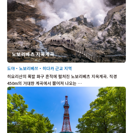
노보리베츠 지옥계곡
도야・노보리베쓰・히다카 근교 지역
히요리산의 폭발 화구 흔적에 펼쳐진 노보리베츠 지옥계곡. 직경
450m의 거대한 계곡에서 뿜어져 나오는 …