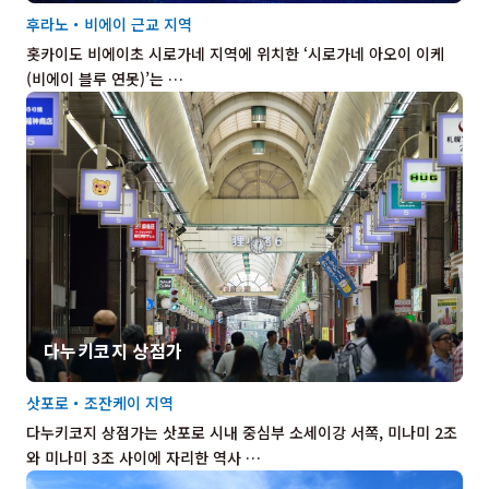
후라노・비에이 근교 지역
홋카이도 비에이초 시로가네 지역에 위치한 ‘시로가네 아오이 이케
(비에이 블루 연못)’는 …
다누키코지 상점가
삿포로・조잔케이 지역
다누키코지 상점가는 삿포로 시내 중심부 소세이강 서쪽, 미나미 2조
와 미나미 3조 사이에 자리한 역사 …