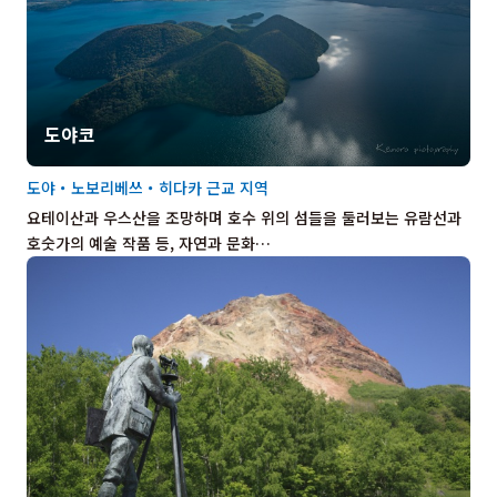
도야코
도야・노보리베쓰・히다카 근교 지역
요테이산과 우스산을 조망하며 호수 위의 섬들을 둘러보는 유람선과
호숫가의 예술 작품 등, 자연과 문화…