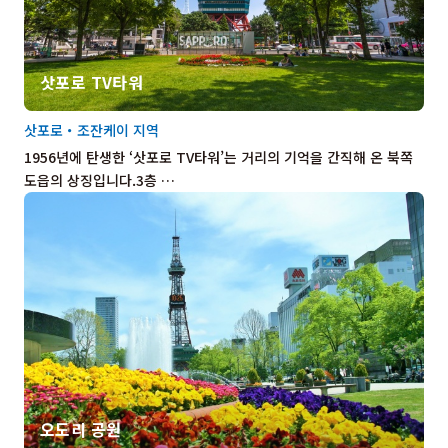
삿포로 TV타워
삿포로・조잔케이 지역
1956년에 탄생한 ‘삿포로 TV타워’는 거리의 기억을 간직해 온 북쪽
도읍의 상징입니다.3층 …
오도리 공원