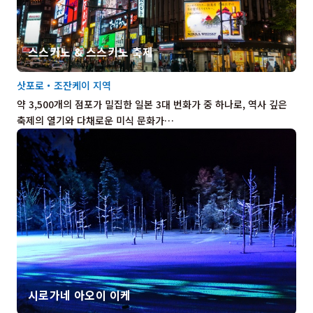
스스키노 & 스스키노 축제
삿포로・조잔케이 지역
약 3,500개의 점포가 밀집한 일본 3대 번화가 중 하나로, 역사 깊은
축제의 열기와 다채로운 미식 문화가…
시로가네 아오이 이케