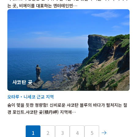
는 곳, 비에이를 대표하는 엔터테인먼…
샤코탄 곶
오타루・니세코 근교 지역
숨이 멎을 듯한 청량함! 신비로운 샤코탄 블루의 바다가 펼쳐지는 절
경 포인트.샤코탄 곶(積丹岬) 지역에…
1
2
3
4
5