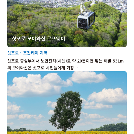
삿포로 모이와산 로프웨이
삿포로・조잔케이 지역
삿포로 중심부에서 노면전차(시덴)로 약 20분이면 닿는 해발 531m
의 모이와산은 삿포로 시민들에게 가장 …