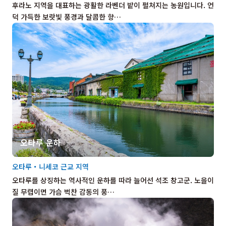
후라노 지역을 대표하는 광활한 라벤더 밭이 펼쳐지는 농원입니다. 언
덕 가득한 보랏빛 풍경과 달콤한 향…
오타루 운하
오타루・니세코 근교 지역
오타루를 상징하는 역사적인 운하를 따라 늘어선 석조 창고군. 노을이
질 무렵이면 가슴 벅찬 감동의 풍…