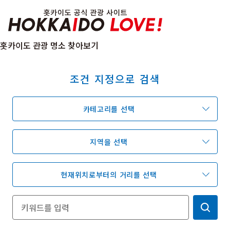
Hokkaido Officia
홋카이도 관광 명소 찾아보기
조건 지정으로 검색
특집
관광지
온천
이벤트
카테고리를 선택
추천코스
지역 가이드
음식문화
예약
교통
지역을 선택
현재위치로부터의 거리를 선택
홋카이도 둘러보기
여행 테마로 검색
빗속에서 만끽
7개의 국립공원
절경을 만나는 여행
기초지식