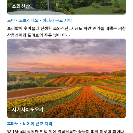
쇼와신산
도야・노보리베쓰・히다카 근교 지역
보리밭이 솟아올라 탄생한 쇼와신잔. 지금도 하얀 연기를 내뿜는 거친
산등성이와 도야호의 푸른 빛이 이…
시키사이노오카
후라노・비에이 근교 지역
약 15ha의 광활한 언덕 위에 알록달록한 꽃들이 띠를 이루며 피어나