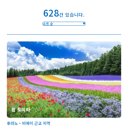
628
건 있습니다.
즐겨찾기
소트 순
Face
Insta
YouT
Insta
Face
book
gram
ube
gram
book
포토갤러리
영상갤러리
팸플릿
이용 규약
운영조직 소개
링크
언어선택
팜 토미타
후라노・비에이 근교 지역