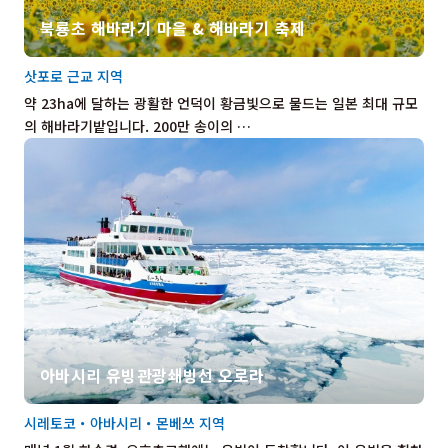
북룡초 해바라기 마을 & 해바라기 축제
삿포로 근교 지역
약 23ha에 달하는 광활한 언덕이 황금빛으로 물드는 일본 최대 규모
의 해바라기밭입니다. 200만 송이의 …
아바시리 유빙관광쇄빙선 오로라
시레토코・아바시리・몬베쓰 지역