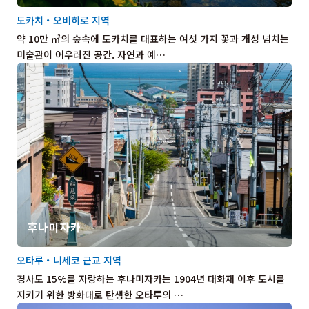
도카치・오비히로 지역
약 10만 ㎡의 숲속에 도카치를 대표하는 여섯 가지 꽃과 개성 넘치는
미술관이 어우러진 공간. 자연과 예…
후나미자카
오타루・니세코 근교 지역
경사도 15%를 자랑하는 후나미자카는 1904년 대화재 이후 도시를
지키기 위한 방화대로 탄생한 오타루의 …