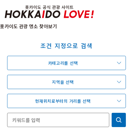
Hokkaido Officia
홋카이도 관광 명소 찾아보기
조건 지정으로 검색
특집
관광지
온천
이벤트
카테고리를 선택
추천코스
지역 가이드
음식문화
예약
교통
지역을 선택
현재위치로부터의 거리를 선택
홋카이도 둘러보기
여행 테마로 검색
빗속에서 만끽
7개의 국립공원
절경을 만나는 여행
기초지식