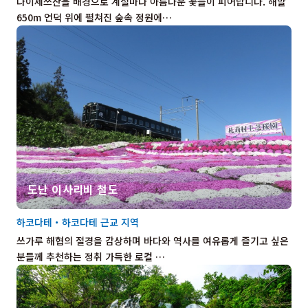
다이세쓰산을 배경으로 계절마다 아름다운 꽃들이 피어납니다. 해발
650m 언덕 위에 펼쳐진 숲속 정원에…
도난 이사리비 철도
하코다테・하코다테 근교 지역
쓰가루 해협의 절경을 감상하며 바다와 역사를 여유롭게 즐기고 싶은
분들께 추천하는 정취 가득한 로컬 …