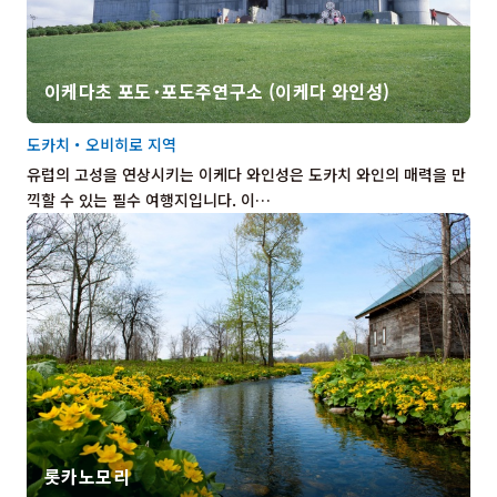
이케다초 포도･포도주연구소 (이케다 와인성)
도카치・오비히로 지역
유럽의 고성을 연상시키는 이케다 와인성은 도카치 와인의 매력을 만
끽할 수 있는 필수 여행지입니다. 이…
롯카노모리