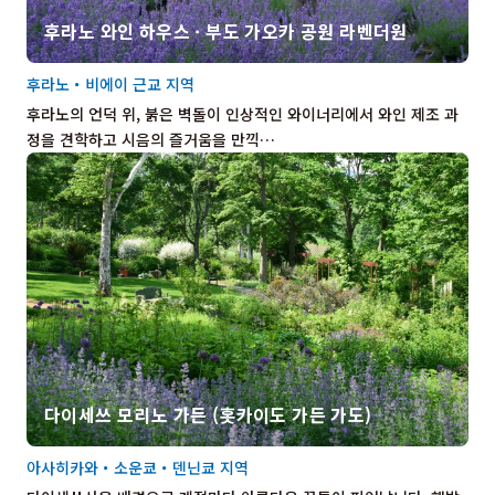
후라노 와인 하우스 · 부도 가오카 공원 라벤더원
후라노・비에이 근교 지역
후라노의 언덕 위, 붉은 벽돌이 인상적인 와이너리에서 와인 제조 과
정을 견학하고 시음의 즐거움을 만끽…
다이세쓰 모리노 가든 (홋카이도 가든 가도)
아사히카와・소운쿄・덴닌쿄 지역