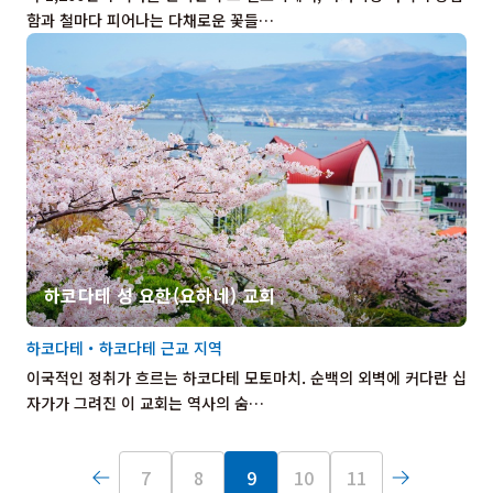
함과 철마다 피어나는 다채로운 꽃들…
하코다테 성 요한(요하네) 교회
하코다테・하코다테 근교 지역
이국적인 정취가 흐르는 하코다테 모토마치. 순백의 외벽에 커다란 십
자가가 그려진 이 교회는 역사의 숨…
7
8
9
10
11