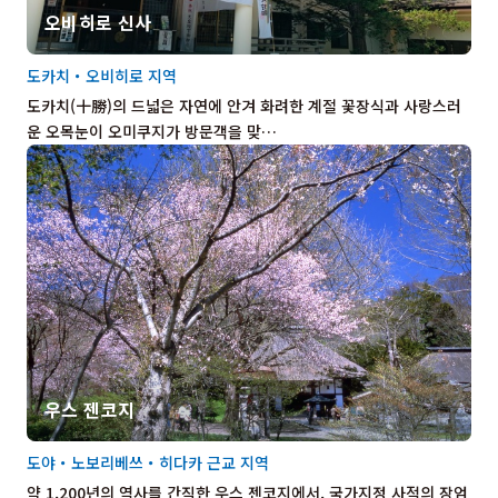
오비히로 신사
도카치・오비히로 지역
도카치(十勝)의 드넓은 자연에 안겨 화려한 계절 꽃장식과 사랑스러
운 오목눈이 오미쿠지가 방문객을 맞…
우스 젠코지
도야・노보리베쓰・히다카 근교 지역
약 1,200년의 역사를 간직한 우스 젠코지에서, 국가지정 사적의 장엄