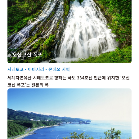
오신코신 폭포
시레토코・아바시리・몬베쓰 지역
세계자연유산 시레토코로 향하는 국도 334호선 인근에 위치한 ‘오신
코신 폭포’는 일본의 폭…