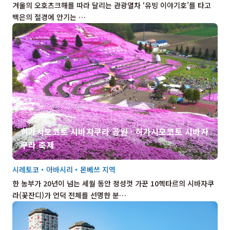
겨울의 오호츠크해를 따라 달리는 관광열차 ‘유빙 이야기호’를 타고
백은의 절경에 안기는 …
히가시모코토 시바자쿠라 공원 · 히가시모코토 시바자
쿠라 축제
시레토코・아바시리・몬베쓰 지역
한 농부가 20년이 넘는 세월 동안 정성껏 가꾼 10헥타르의 시바자쿠
라(꽃잔디)가 언덕 전체를 선명한 분…