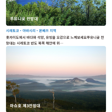
푸유니곶 전망대
시레토코・아바시리・몬베쓰 지역
홋카이도에서 바다와 석양, 유빙을 오감으로 느껴보세요푸유니곶 전
망대는 시레토코 반도 북쪽 해안에 위…
마슈호 제3전망대