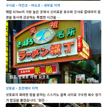
구시로・아칸코・마슈코・네무로 지역
해발 670m의 가장 높은 곳에서 신비로운 호수와 굿샤로 칼데라의 절
경을 동시에 감상하는 특별한 시간을 …
원조 삿포로 라멘 요코초
삿포로・조잔케이 지역
삿포로의 화려한 밤을 밝히는 스스키노 골목 사이로 구수한 육수 향기
가 발길을 붙잡습니다. ‘원조…