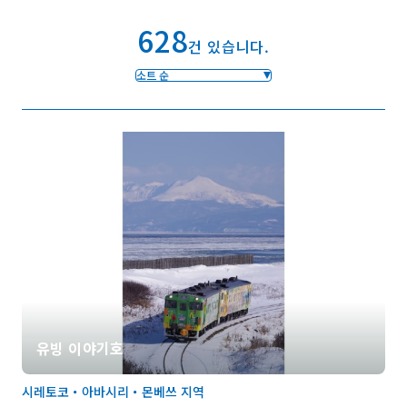
628
건 있습니다.
즐겨찾기
소트 순
Face
Insta
YouT
Insta
Face
book
gram
ube
gram
book
포토갤러리
영상갤러리
팸플릿
이용 규약
운영조직 소개
링크
언어선택
유빙 이야기호
시레토코・아바시리・몬베쓰 지역