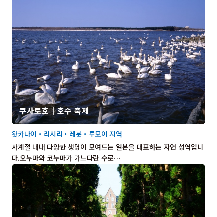
쿠차로호｜호수 축제
왓카나이・리시리・레분・루모이 지역
사계절 내내 다양한 생명이 모여드는 일본을 대표하는 자연 성역입니
다.오누마와 코누마가 가느다란 수로…