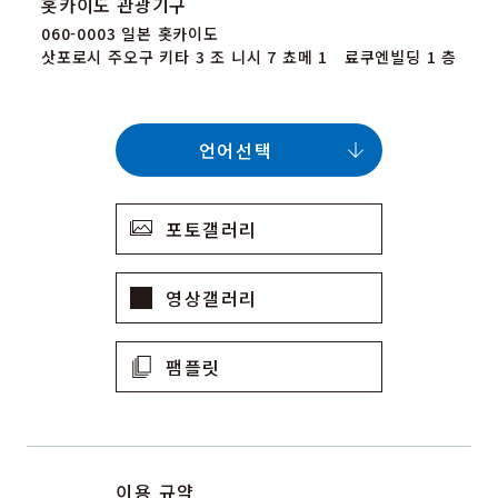
홋카이도 관광기구
060-0003 일본 홋카이도
삿포로시 주오구 키타 3 조 니시 7 쵸메 1 료쿠엔빌딩 1 층
언어선택
포토갤러리
영상갤러리
팸플릿
이용 규약