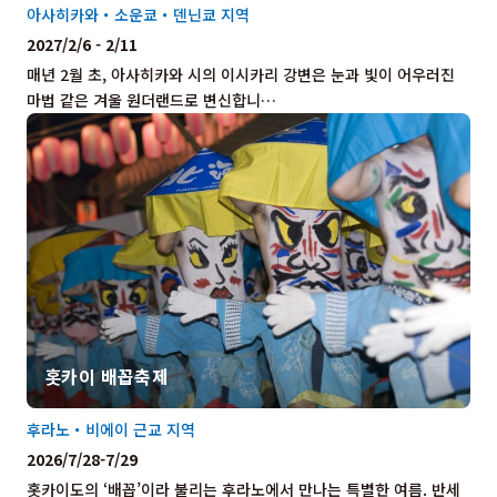
아사히카와・소운쿄・덴닌쿄 지역
2027/2/6 - 2/11
매년 2월 초, 아사히카와 시의 이시카리 강변은 눈과 빛이 어우러진
마법 같은 겨울 원더랜드로 변신합니…
홋카이 배꼽축제
후라노・비에이 근교 지역
2026/7/28-7/29
홋카이도의 ‘배꼽’이라 불리는 후라노에서 만나는 특별한 여름. 반세