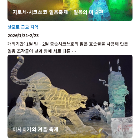
지토세∙시코쓰코 얼음축제｜얼음의 미술관
삿포로 근교 지역
2026/1/31-2/23
개최기간: 1월 말 - 2월 중순시코쓰호의 맑은 호숫물을 사용해 만든
얼음 조각들이 낮과 밤에 서로 다른 …
아사히카와 겨울 축제