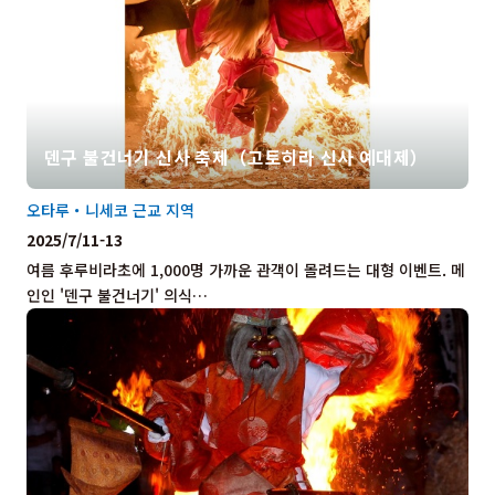
덴구 불건너기 신사 축제（고토히라 신사 예대제）
오타루・니세코 근교 지역
2025/7/11-13
여름 후루비라초에 1,000명 가까운 관객이 몰려드는 대형 이벤트. 메
인인 '덴구 불건너기' 의식…