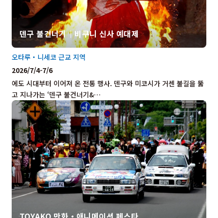
덴구 불건너기｜비쿠니 신사 예대제
오타루・니세코 근교 지역
2026/7/4-7/6
에도 시대부터 이어져 온 전통 행사. 덴구와 미코시가 거센 불길을 뚫
고 지나가는 ‘덴구 불건너기&…
TOYAKO 만화・애니메이션 페스타