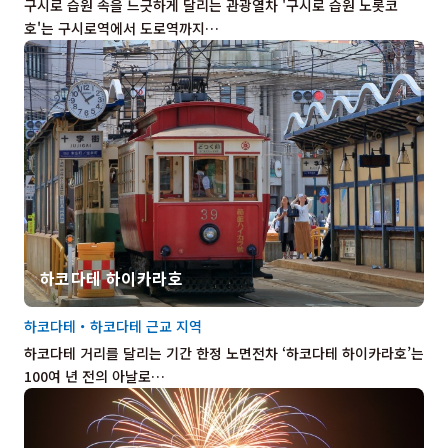
구시로 습원 속을 느긋하게 달리는 관광열차 '구시로 습원 노롯코
호'는 구시로역에서 도로역까지…
하코다테 하이카라호
하코다테・하코다테 근교 지역
하코다테 거리를 달리는 기간 한정 노면전차 ‘하코다테 하이카라호’는
100여 년 전의 아날로…