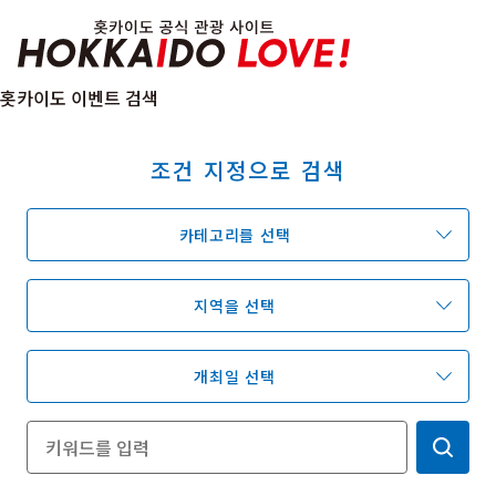
Hokkaido Officia
홋카이도 이벤트 검색
조건 지정으로 검색
특집
관광지
온천
이벤트
카테고리를 선택
추천코스
지역 가이드
음식문화
예약
교통
지역을 선택
개최일 선택
홋카이도 둘러보기
여행 테마로 검색
빗속에서 만끽
7개의 국립공원
절경을 만나는 여행
기초지식