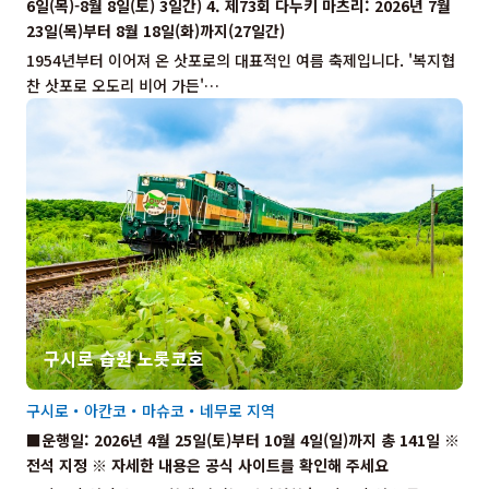
6일(목)-8월 8일(토) 3일간) 4. 제73회 다누키 마츠리: 2026년 7월
23일(목)부터 8월 18일(화)까지(27일간)
1954년부터 이어져 온 삿포로의 대표적인 여름 축제입니다. '복지협
찬 삿포로 오도리 비어 가든'…
구시로 습원 노롯코호
구시로・아칸코・마슈코・네무로 지역
■운행일: 2026년 4월 25일(토)부터 10월 4일(일)까지 총 141일 ※
전석 지정 ※ 자세한 내용은 공식 사이트를 확인해 주세요