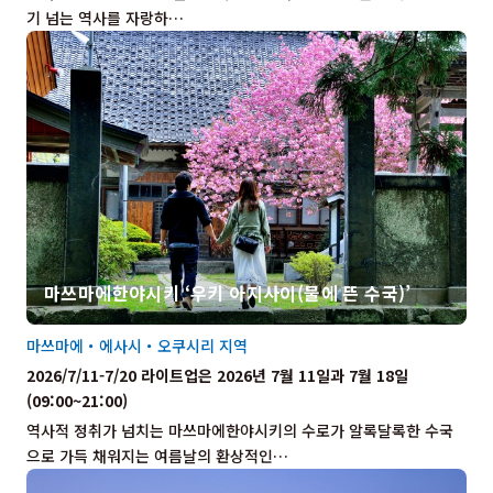
기 넘는 역사를 자랑하…
마쓰마에한야시키 ‘우키 아지사이(물에 뜬 수국)’
마쓰마에・에사시・오쿠시리 지역
2026/7/11-7/20 라이트업은 2026년 7월 11일과 7월 18일
(09:00~21:00)
역사적 정취가 넘치는 마쓰마에한야시키의 수로가 알록달록한 수국
으로 가득 채워지는 여름날의 환상적인…