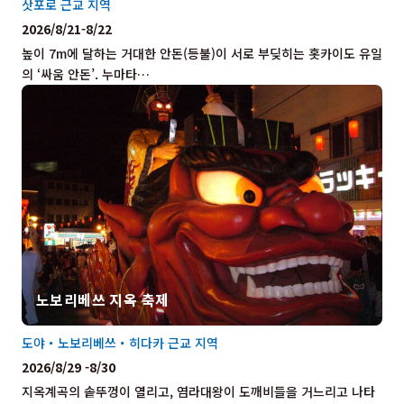
삿포로 근교 지역
2026/8/21-8/22
높이 7m에 달하는 거대한 안돈(등불)이 서로 부딪히는 홋카이도 유일
의 ‘싸움 안돈’. 누마타…
노보리베쓰 지옥 축제
도야・노보리베쓰・히다카 근교 지역
2026/8/29 -8/30
지옥계곡의 솥뚜껑이 열리고, 염라대왕이 도깨비들을 거느리고 나타