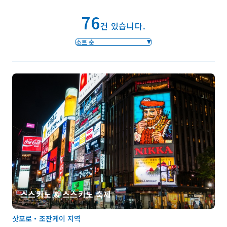
76
건 있습니다.
즐겨찾기
소트 순
Face
Insta
YouT
Insta
Face
book
gram
ube
gram
book
포토갤러리
영상갤러리
팸플릿
이용 규약
운영조직 소개
링크
언어선택
스스키노 & 스스키노 축제
삿포로・조잔케이 지역