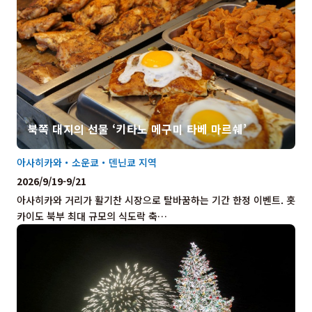
북쪽 대지의 선물 ‘키타노 메구미 타베 마르쉐’
아사히카와・소운쿄・덴닌쿄 지역
2026/9/19-9/21
아사히카와 거리가 활기찬 시장으로 탈바꿈하는 기간 한정 이벤트. 홋
카이도 북부 최대 규모의 식도락 축…