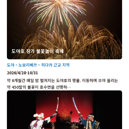
도야호 장기 불꽃놀이 축제
도야・노보리베쓰・히다카 근교 지역
2026/4/28-10/31
약 6개월간 매일 밤 펼쳐지는 도야호의 명물. 이동하며 쏘아 올리는
약 450발의 불꽃이 호수면을 선명하…