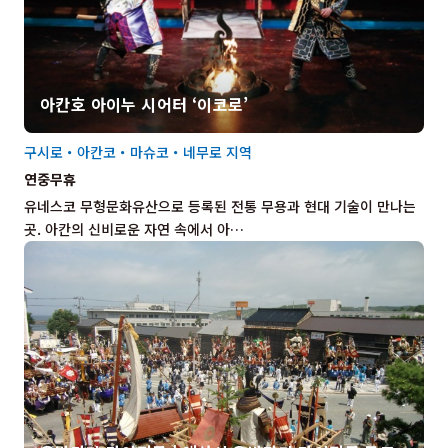
아칸호 아이누 시어터 ‘이코로’
구시로・아칸코・마슈코・네무로 지역
연중무휴
유네스코 무형문화유산으로 등록된 전통 무용과 현대 기술이 만나는
곳. 아칸의 신비로운 자연 속에서 아…