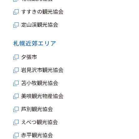
キュンちゃんオンラインショップ
すすきの観光協会
北海道はやわかり
定山渓観光協会
旅のテーマで探す
札幌近郊エリア
7つの国立公園
夕張市
キュンちゃんの部屋
岩見沢市観光協会
苫小牧観光協会
さっぽろ圏e旅ギフト
美唄観光物産協会
芦別観光協会
お気に入り
事業者の皆さまへ
えべつ観光協会
赤平観光協会