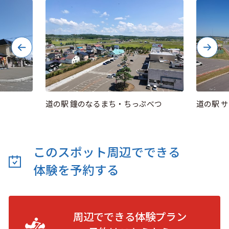
道の駅 鐘のなるまち・ちっぷべつ
道の駅 
このスポット周辺でできる
体験を予約する
周辺でできる体験プラン