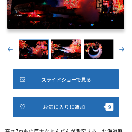
キュンちゃんオンラインショップ
北海道はやわかり
旅のテーマで探す
7つの国立公園
キュンちゃんの部屋
さっぽろ圏e旅ギフト
スライドショーで見る
お気に入りに追加
お気に入り
事業者の皆さまへ
高さ7mもの巨大なあんどんが激突する、北海道唯