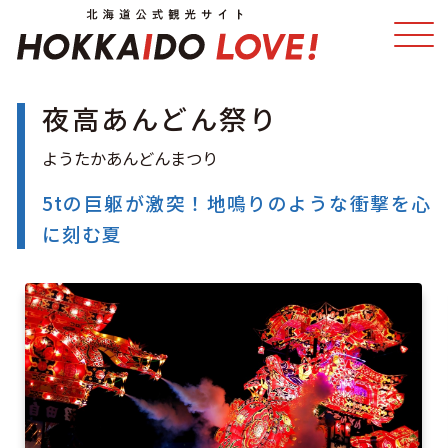
夜高あんどん祭り
特集
スポット・体験
温泉
イベント
5tの巨躯が激突！地鳴りのような衝撃を心
に刻む夏
モデルコース
エリアガイド
グルメ
旅の予約
アクセス