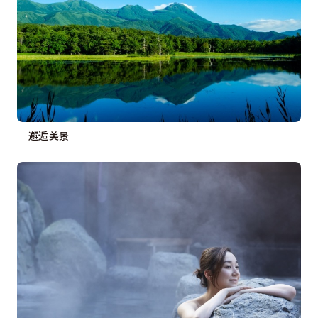
收藏
Face
Insta
YouT
Insta
Face
book
gram
ube
gram
book
图库影集
邂逅美景
视频
旅游手册
使用条款
关于我们
链接
语言