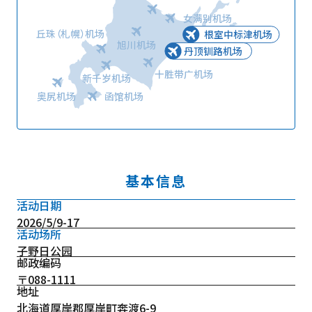
女满别机场
丘珠（札幌）机场
根室中标津机场
旭川机场
丹顶钏路机场
十胜带广机场
新千岁机场
奥尻机场
函馆机场
基本信息
活动日期
2026/5/9-17
活动场所
子野日公园
邮政编码
〒088-1111
地址
北海道厚岸郡厚岸町奔渡6-9