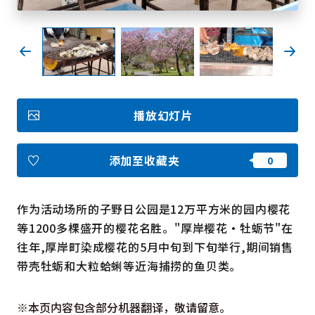
收藏
Face
Insta
YouT
Insta
Face
book
gram
ube
gram
book
播放幻灯片
图库影集
视频
旅游手册
添加至收藏夹
使用条款
关于我们
链接
作为活动场所的子野日公园是12万平方米的园内樱花
等1200多棵盛开的樱花名胜。"厚岸樱花・牡蛎节"在
语言
往年,厚岸町染成樱花的5月中旬到下旬举行,期间销售
带壳牡蛎和大粒蛤蜊等近海捕捞的鱼贝类。
※本页内容包含部分机器翻译，敬请留意。