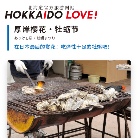
Hokkaido Officia
厚岸樱花・牡蛎节
在日本最后的赏花！吃弹性十足的牡蛎吧！
特辑
旅游景点
温泉
活动祭典
推荐行程
区域指南
美食
预约
交通
北海道简介
按旅游主题搜索
享受雨天
七个国立公园
邂逅美景
基础知识