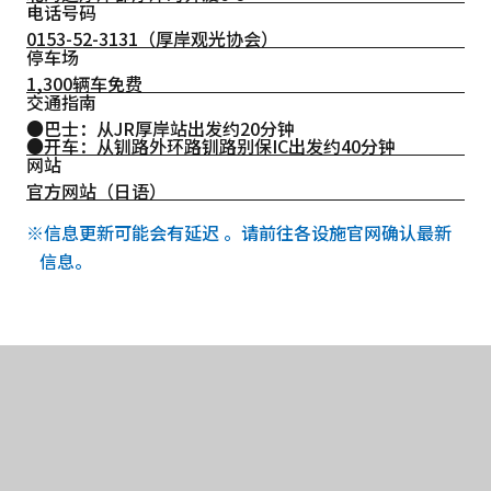
电话号码
0153-52-3131
（厚岸观光协会）
停车场
1,300辆车免费
交通指南
●巴士：从JR厚岸站出发约20分钟
●开车：从钏路外环路钏路别保IC出发约40分钟
网站
官方网站（日语）
※信息更新可能会有延迟 。请前往各设施官网确认最新
信息。