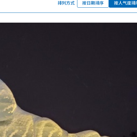
排列方式
按日期排序
按人气度排
北海道简介
按旅游主题搜索
享受雨天
七个国立公园
邂逅美景
基础知识
Faceb
I
ook
r
图库影集
视频
旅游手册