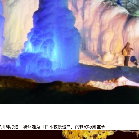
狩川畔打造、被评选为「日本夜景遗产」的梦幻冰雕盛会…