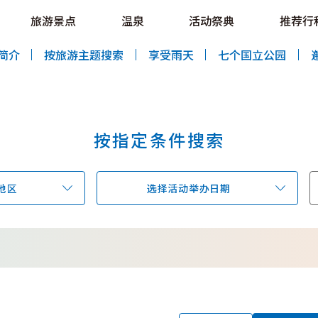
e HOKKAIDO LOVE!
旅游景点
温泉
活动祭典
推荐行
al Tourism Site HOKKAIDO LOVE!
简介
按旅游主题搜索
享受雨天
七个国立公园
按指定条件搜索
特辑
旅游景点
温泉
活动祭典
地区
选择活动举办日期
推荐行程
区域指南
美食
预约
交通