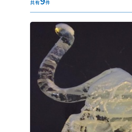
9
共有
件