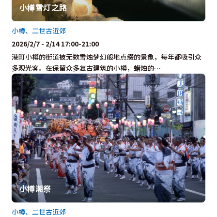
小樽雪灯之路
小樽、二世古近郊
2026/2/7 - 2/14 17:00-21:00
港町小樽的街道被无数雪烛梦幻般地点缀的景象，每年都吸引众
多观光客。在保留众多复古建筑的小樽，蜡烛的…
小樽潮祭
小樽、二世古近郊