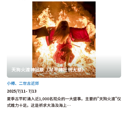
天狗火渡神社祭（琴平神社例大祭）
小樽、二世古近郊
2025/7/11- 7/13
夏季古平町涌入近1,000名观众的一大盛事。主要的"天狗火渡"仪
式魄力十足。这是祈求大渔及海上…