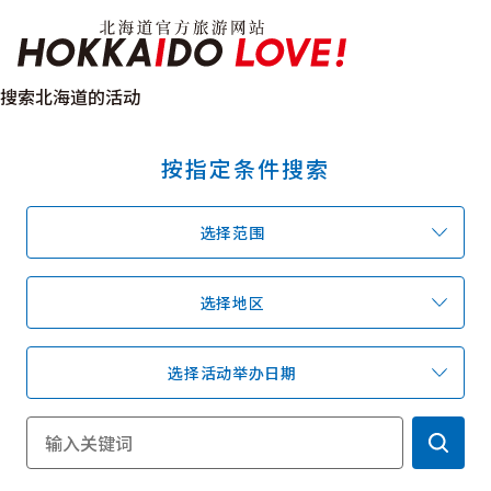
Hokkaido Officia
搜索北海道的活动
按指定条件搜索
特辑
旅游景点
温泉
活动祭典
选择范围
推荐行程
区域指南
美食
预约
交通
选择地区
选择活动举办日期
北海道简介
按旅游主题搜索
享受雨天
七个国立公园
邂逅美景
基础知识