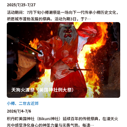
2025/7/25-7/27
活动期间：7月下旬小樽潮祭是一场向下一代传承小樽历史文化，
祈愿城市蓬勃发展的祭典。活动为期3日，于7…
天狗火渡祭（美国神社例大祭）
小樽、二世古近郊
2026/7/4-7/6
积丹町美国神社（Bikuni神社）延续百年的传统祭典，在漫天火
光中感受净化身心的神圣力量与无畏气势。每逢…