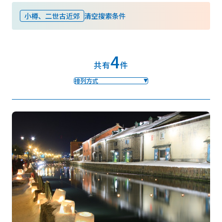
小樽、二世古近郊
清空搜索条件
收藏
4
Face
Insta
YouT
Insta
Face
共有
件
book
gram
ube
gram
book
排列方式
图库影集
视频
旅游手册
使用条款
关于我们
链接
语言