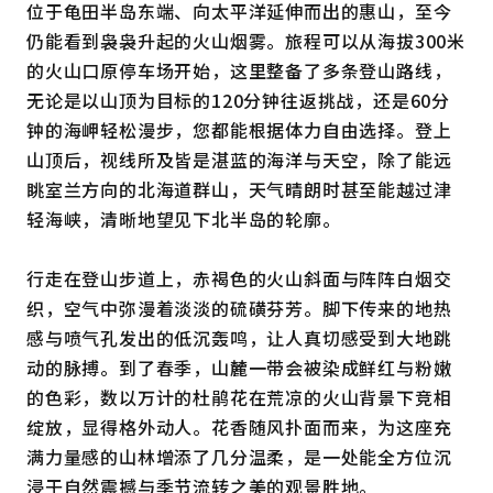
位于龟田半岛东端、向太平洋延伸而出的惠山，至今
仍能看到袅袅升起的火山烟雾。旅程可以从海拔300米
的火山口原停车场开始，这里整备了多条登山路线，
无论是以山顶为目标的120分钟往返挑战，还是60分
钟的海岬轻松漫步，您都能根据体力自由选择。登上
山顶后，视线所及皆是湛蓝的海洋与天空，除了能远
眺室兰方向的北海道群山，天气晴朗时甚至能越过津
轻海峡，清晰地望见下北半岛的轮廓。
行走在登山步道上，赤褐色的火山斜面与阵阵白烟交
织，空气中弥漫着淡淡的硫磺芬芳。脚下传来的地热
感与喷气孔发出的低沉轰鸣，让人真切感受到大地跳
动的脉搏。到了春季，山麓一带会被染成鲜红与粉嫩
的色彩，数以万计的杜鹃花在荒凉的火山背景下竞相
绽放，显得格外动人。花香随风扑面而来，为这座充
满力量感的山林增添了几分温柔，是一处能全方位沉
浸于自然震撼与季节流转之美的观景胜地。