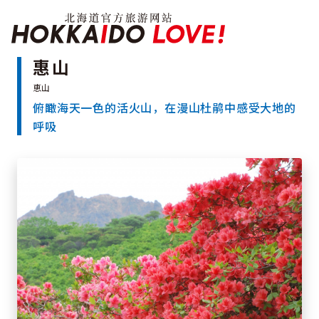
Hokkaido Officia
惠山
俯瞰海天一色的活火山，在漫山杜鹃中感受大地的
特辑
呼吸
旅游景点
温泉
活动祭典
推荐行程
区域指南
美食
预约
交通
北海道简介
按旅游主题搜索
享受雨天
七个国立公园
邂逅美景
基础知识