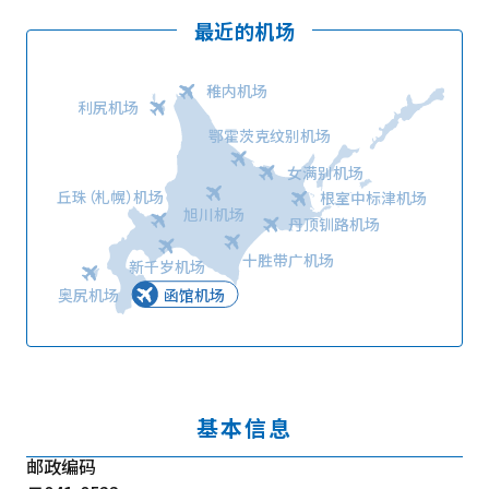
最近的机场
稚内机场
利尻机场
鄂霍茨克纹别机场
女满别机场
丘珠（札幌）机场
根室中标津机场
旭川机场
丹顶钏路机场
十胜带广机场
新千岁机场
奥尻机场
函馆机场
基本信息
邮政编码