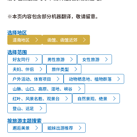
※本页内容包含部分机器翻译，敬请留意。
选择地区
道南地区
函馆、函馆近郊
选择范围
好友同行
男性旅游
女性旅游
夫妇、伴侣
旅伴类型
户外活动、体育项目
动物栖息地、植物群落
山脉、山口、高原、湿地、峡谷
红叶、风景名胜、观景台
自然景观、绝景
登山、远足
按旅游主题搜索
邂逅美景
姐妹出游推荐