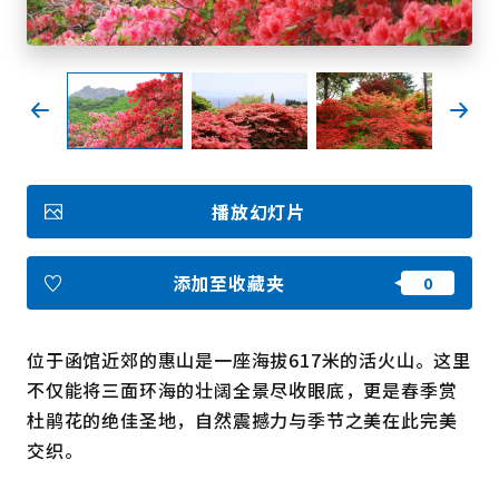
收藏
Face
Insta
YouT
Insta
Face
book
gram
ube
gram
book
图库影集
播放幻灯片
视频
旅游手册
使用条款
关于我们
添加至收藏夹
链接
位于函馆近郊的惠山是一座海拔617米的活火山。这里
语言
不仅能将三面环海的壮阔全景尽收眼底，更是春季赏
杜鹃花的绝佳圣地，自然震撼力与季节之美在此完美
交织。