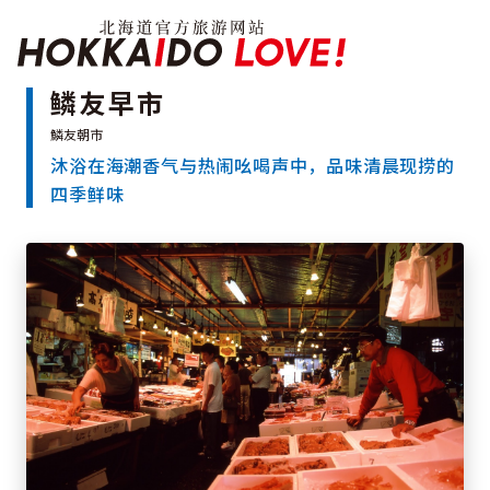
Hokkaido Officia
鳞友早市
沐浴在海潮香气与热闹吆喝声中，品味清晨现捞的
特辑
四季鲜味
旅游景点
温泉
活动祭典
推荐行程
区域指南
美食
预约
交通
北海道简介
按旅游主题搜索
享受雨天
七个国立公园
邂逅美景
基础知识