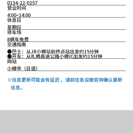
0134-22-0257
营业时间
4:00ｰ14:00
休息日
星期日
停车场
8辆车免费
交通指南
●巴士：从JR小樽站前终点站出发约15分钟
●开车：从札樽高速公路小樽IC出发约15分钟
网站
小樽市（日语）
※信息更新可能会有延迟 。请前往各设施官网确认最新
信息。