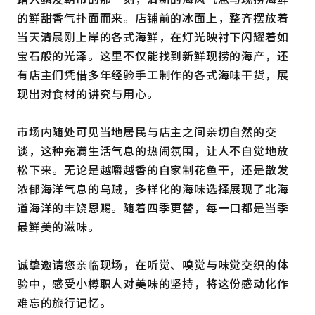
的鲜甜香气扑面而来。店铺前的冰面上，整齐摆放着
当天清晨刚上岸的各式海鲜，在灯光映衬下闪耀着如
宝石般的光泽。这里不仅能找到新鲜现捞的海产，还
有店主们凭借多年经验手工制作的各式海味干货，展
现出对食材的讲究与用心。
市场内随处可见当地居民与店主之间亲切自然的交
谈，这种充满生活气息的热闹氛围，让人不自觉地放
松下来。无论是越嚼越香的自家制花鱼干，还是散发
浓郁海洋气息的乌贼，多样化的海味选择展现了北海
道海洋的丰饶恩赐。随着四季更替，每一口都是当季
最鲜美的滋味。
诚挚邀请您亲临现场，在听觉、嗅觉与味觉交织的体
验中，感受小樽职人对美味的坚持，将这份感动化作
难忘的旅行记忆。