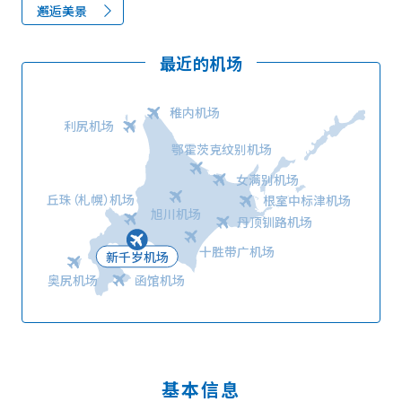
邂逅美景
最近的机场
稚内机场
利尻机场
鄂霍茨克纹别机场
女满别机场
丘珠（札幌）机场
根室中标津机场
旭川机场
丹顶钏路机场
十胜带广机场
新千岁机场
奥尻机场
函馆机场
基本信息