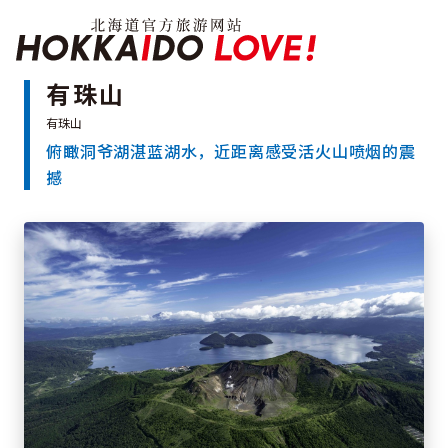
Hokkaido Officia
有珠山
俯瞰洞爷湖湛蓝湖水，近距离感受活火山喷烟的震
特辑
撼
旅游景点
温泉
活动祭典
推荐行程
区域指南
美食
预约
交通
北海道简介
按旅游主题搜索
享受雨天
七个国立公园
邂逅美景
基础知识