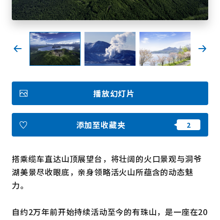
收藏
Face
Insta
YouT
Insta
Face
book
gram
ube
gram
book
图库影集
播放幻灯片
视频
旅游手册
使用条款
关于我们
添加至收藏夹
链接
搭乘缆车直达山顶展望台，将壮阔的火口景观与洞爷
语言
湖美景尽收眼底，亲身领略活火山所蕴含的动态魅
力。
自约2万年前开始持续活动至今的有珠山，是一座在20