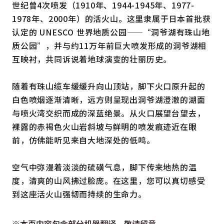
世纪曾4次喷发（1910年、1944-1945年、1977-
1978年、2000年）的活火山。这里隶属于日本首批获
认定的 UNESCO 世界地质公园——“洞爷湖有珠山地
质公园”，并与约11万年前巨大喷发形成的洞爷湖相
互映衬，共同诉说着地球演变的壮丽历史。
随着有珠山缆车缓缓升向山顶站，脚下火口原升起的
白色喷烟逐渐清晰，远方则呈现出洞爷湖澄澈的湖面
与喷火湾交织而成的深蓝绝景。从火口展望台望去，
裸露的赤褐色火山岩斜坡与鲜明的喷发痕迹近在眼
前，仿佛能听见来自大地深处的低鸣。
空气中弥漫着淡淡的硫磺气息，脚下传来地热的温
度，清爽的山风拂过脸庞。在这里，您可以真切感受
到这座活火山强韧而持续的生命力。
※本页内容包含部分机器翻译，敬请留意。