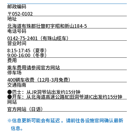
邮政编码
〒052-0102
地址
北海道有珠郡壮瞥町字昭和新山184-5
电话号码
0142-75-2401
（有珠山缆车）
营业时间
8:15-17:45（夏季）
9:00-16:00（冬季）
费用
乘车费用请参阅官方网站
停车场
400辆车收费（12月-3月免费）
交通指南
●巴士：从JR洞爷站出发约15分钟
●开车：从北海道高速公路虻田洞爷湖IC出发约15分钟
网站
官方网站（日语）
※信息更新可能会有延迟 。请前往各设施官网确认最新
信息。