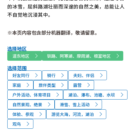
的冰雪，屈斜路湖壮丽而深邃的自然之美，总能让人
不自觉地沉浸其中。
※本页内容包含部分机器翻译，敬请留意。
选择地区
道东地区
钏路、阿寒湖、摩周湖、根室地区
选择范围
好友同行
骑行
夫妇、伴侣
家庭
旅伴类型
露营
户外活动、体育项目
湖泊、瀑布、池塘、水坝
自然景观、绝景
滑雪、雪上活动
体验、参观
游览大海，河流，湖泊
观鸟