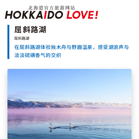
Hokkaido Officia
屈斜路湖
在屈斜路湖体验独木舟与野趣温泉，感受湖浪声与
特辑
淡淡硫磺香气的交织
旅游景点
温泉
活动祭典
推荐行程
区域指南
美食
预约
交通
北海道简介
按旅游主题搜索
享受雨天
七个国立公园
邂逅美景
基础知识