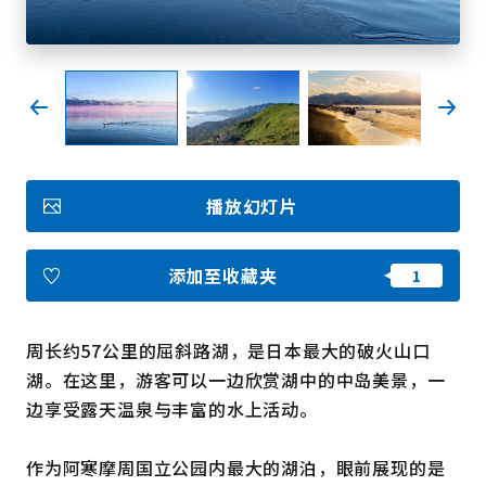
收藏
Face
Insta
YouT
Insta
Face
book
gram
ube
gram
book
图库影集
播放幻灯片
视频
旅游手册
使用条款
关于我们
添加至收藏夹
链接
周长约57公里的屈斜路湖，是日本最大的破火山口
语言
湖。在这里，游客可以一边欣赏湖中的中岛美景，一
边享受露天温泉与丰富的水上活动。
作为阿寒摩周国立公园内最大的湖泊，眼前展现的是