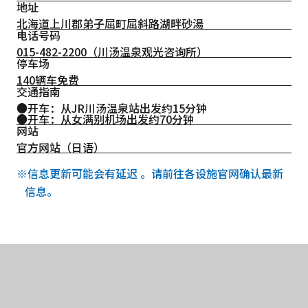
地址
北海道上川郡弟子屈町屈斜路湖畔砂湯
电话号码
015-482-2200
（川汤温泉观光咨询所）
停车场
140辆车免费
交通指南
●开车：从JR川汤温泉站出发约15分钟
●开车：从女满别机场出发约70分钟
网站
官方网站（日语）
※信息更新可能会有延迟 。请前往各设施官网确认最新
信息。