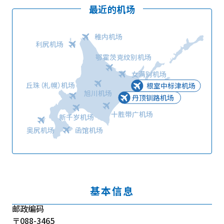
最近的机场
稚内机场
利尻机场
鄂霍茨克纹别机场
女满别机场
丘珠（札幌）机场
根室中标津机场
旭川机场
丹顶钏路机场
十胜带广机场
新千岁机场
奥尻机场
函馆机场
基本信息
邮政编码
〒088-3465