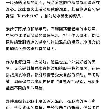
一片通透湛蓝的湖面，绿意盎然的中岛静静地漂浮在
湖心。这座由火山活动形成的湖泊，其名称源自阿伊
努语“Kutcharo”，意为湖水流出的源头。
漫步于南岸的和琴半岛，耳畔回荡着轻柔的水波声，
空气中弥漫着淡淡的硫磺气息。将手伸入湖水，指尖
同时感受到清凉的湖水与岸边温泉的暖意，冷暖交织
的触感正是这里独有的魅力。
作为北海道第二大湖泊，这里也是户外爱好者的天
堂。无论是划着独木舟划过如镜般平静的湖面，还是
挑战风帆冲浪，都能尽情感受大自然的律动。严冬时
节，湖面偶尔会出现神秘的“御神渡”现象，展现出
截然不同的季节风貌。
湖畔点缀着野趣十足的露天温泉，在野鸟的鸣叫声
中，洗去旅途的疲惫。无论是春日的新绿，还是冬日