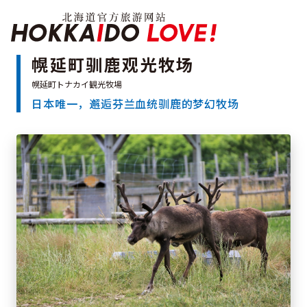
Hokkaido Officia
幌延町驯鹿观光牧场
日本唯一，邂逅芬兰血统驯鹿的梦幻牧场
特辑
旅游景点
温泉
活动祭典
推荐行程
区域指南
美食
预约
交通
北海道简介
按旅游主题搜索
享受雨天
七个国立公园
邂逅美景
基础知识