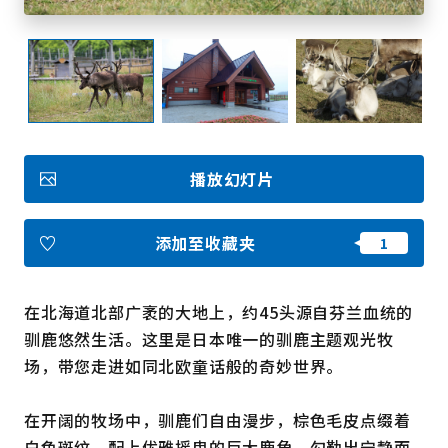
收藏
Face
Insta
YouT
Insta
Face
book
gram
ube
gram
book
播放幻灯片
图库影集
视频
旅游手册
使用条款
添加至收藏夹
关于我们
链接
在北海道北部广袤的大地上，约45头源自芬兰血统的
语言
驯鹿悠然生活。这里是日本唯一的驯鹿主题观光牧
场，带您走进如同北欧童话般的奇妙世界。
在开阔的牧场中，驯鹿们自由漫步，棕色毛皮点缀着
白色斑纹，配上优雅摇曳的巨大鹿角，勾勒出宁静而