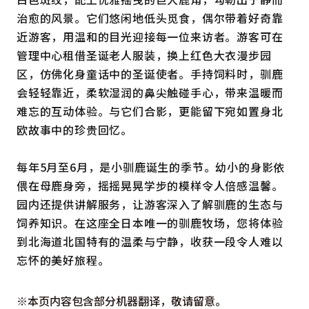
治愈的风景。它们悠闲地低头觅食，偶尔带着好奇靠
近游客，用温和的目光迎接每一位来访者。游客可在
管理中心租借圣诞老人服装，换上红色大衣漫步园
区，仿佛化身童话中的圣诞使者。手持饲料时，驯鹿
会轻轻靠近，柔软湿润的鼻尖触碰手心，带来温暖而
难忘的互动体验。与它们合影，更能留下宛如置身北
欧故事中的珍贵回忆。
每年5月至6月，是小驯鹿诞生的季节。幼小的身影依
偎在母鹿身旁，摇摇晃晃学步的模样令人倍感温馨。
园内还提供讲解服务，让游客深入了解驯鹿的生态与
饲养知识。在这座全日本唯一的驯鹿牧场，您将体验
到北海道北国特有的温柔与宁静，收获一段令人难以
忘怀的美好旅程。
※本页内容包含部分机器翻译，敬请留意。