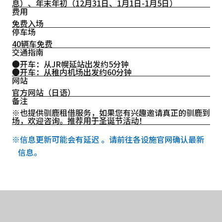
息）、年末年初（12月31日、1月1日-1月5日）
费用
免费入场
停车场
40辆车免费
交通指南
●开车：从JR幌延站出发约5分钟
●开车：从稚内机场出发约60分钟
网站
官方网站（日语）
备注
※也提供驯鹿租借服务，如果您有兴趣邀请真正的驯鹿到
场，欢迎咨询。推荐用于圣诞节活动！
※信息更新可能会有延迟 。请前往各设施官网确认最新
信息。