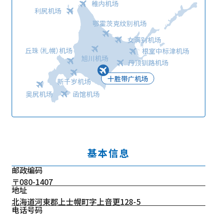
稚内机场
利尻机场
鄂霍茨克纹别机场
女满别机场
丘珠（札幌）机场
根室中标津机场
旭川机场
丹顶钏路机场
十胜带广机场
新千岁机场
奥尻机场
函馆机场
基本信息
邮政编码
〒080-1407
地址
北海道河東郡上士幌町字上音更128-5
电话号码