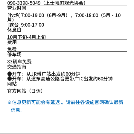
090-3398-5049
（上士幌町观光协会）
营业时间
[牧场]7:00-19:00（6月-9月），7:00-18:00（5月・10
月）
[露台]9:00-17:00
休息日
10月下旬-4月上旬
费用
免费
停车场
83辆车免费
交通指南
●开车：从JR带广站出发约60分钟
●开车：从道东高速公路音更带广IC出发约60分钟
网站
官方网站（日语）
※信息更新可能会有延迟 。请前往各设施官网确认最新
信息。