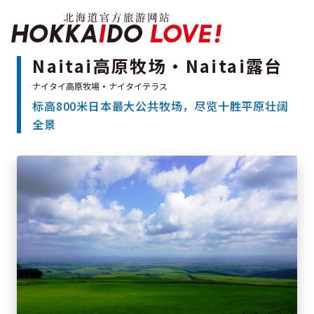
Hokkaido Officia
Naitai高原牧场・Naitai露台
标高800米日本最大公共牧场，尽览十胜平原壮阔
特辑
全景
旅游景点
温泉
活动祭典
推荐行程
区域指南
美食
预约
交通
北海道简介
按旅游主题搜索
享受雨天
七个国立公园
邂逅美景
基础知识