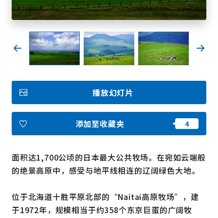
收藏
Face
Insta
YouT
Insta
Face
book
gram
ube
gram
book
图库影集
播放幻灯片
视频
旅游手册
使用条款
关于我们
添加至收藏夹
链接
面积达1,700公顷的日本最大公共牧场。在宛如云端般
语言
的绝景高原中，感受与地平线相连的辽阔绿色大地。
位于北海道十胜平原北部的“Naitai高原牧场”，建
于1972年，规模相当于约358个东京巨蛋的广阔牧