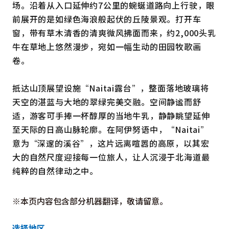
场。沿着从入口延伸约7公里的蜿蜒道路向上行驶，眼
前展开的是如绿色海浪般起伏的丘陵景观。打开车
窗，带有草木清香的清爽微风拂面而来，约2,000头乳
牛在草地上悠然漫步，宛如一幅生动的田园牧歌画
卷。
抵达山顶展望设施“Naitai露台”，整面落地玻璃将
天空的湛蓝与大地的翠绿完美交融。空间静谧而舒
适，游客可手捧一杯醇厚的当地牛乳，静静眺望延伸
至天际的日高山脉轮廓。在阿伊努语中，“Naitai”
意为“深邃的溪谷”，这片远离喧嚣的高原，以其宏
大的自然尺度迎接每一位旅人，让人沉浸于北海道最
纯粹的自然律动之中。
※本页内容包含部分机器翻译，敬请留意。
选择地区