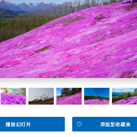
北海道简介
按旅游主题搜索
享受雨天
七个国立公园
邂逅美景
基础知识
Faceb
I
ook
r
播放幻灯片
添加至收藏夹
图库影集
视频
旅游手册