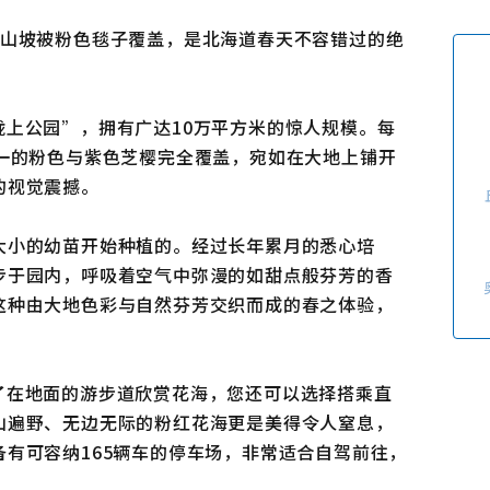
使用条款
关于我们
座山坡被粉色毯子覆盖，是北海道春天不容错过的绝
链接
上公园”，拥有广达10万平方米的惊人规模。每
一的粉色与紫色芝樱完全覆盖，宛如在大地上铺开
的视觉震撼。
大小的幼苗开始种植的。经过长年累月的悉心培
步于园内，呼吸着空气中弥漫的如甜点般芬芳的香
这种由大地色彩与自然芬芳交织而成的春之体验，
了在地面的游步道欣赏花海，您还可以选择搭乘直
山遍野、无边无际的粉红花海更是美得令人窒息，
有可容纳165辆车的停车场，非常适合自驾前往，