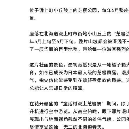
位于泷上町小丘陵上的芝樱公园，每年5月整
景。
座落在北海道泷上町市街地小山丘上的“芝樱泷
年5月上旬至5月下旬，整片山坡都会被深浅不
了一层华丽的巨型地毯，带给每一位游客强烈
这片壮丽的景色，最初竟然只是从一箱橘子箱
育，如今已成长为日本最大级的芝樱群落。漫
气，指尖仿佛能感受到花瓣轻盈柔软的质感。
总能让人忘却日常的喧嚣。
在花开最盛的“童话村泷上芝樱祭”期间，除
升机进行空中游览。从高空俯瞰，眼下那片漫
展现出与地面视角截然不同的雄伟气魄。公园备
尽情享受这独一无二的北海道春天。