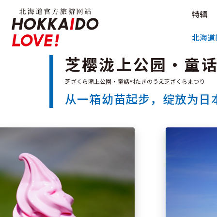
Hokkaido Official Tourism Sit
特辑
Hokkaido Offici
北海道
芝樱泷上公园・童
从一箱幼苗起步，绽放为日