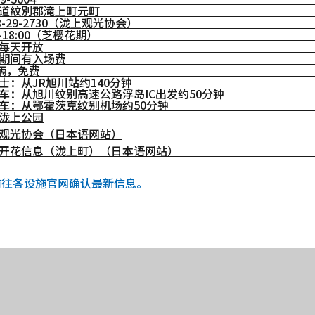
道紋別郡滝上町元町
58-29-2730（泷上观光协会）
0-18:00（芝樱花期）
每天开放
期间有入场费
5辆，免费
士：从JR旭川站约140分钟
车：从旭川纹别高速公路浮岛IC出发约50分钟
车：从鄂霍茨克纹别机场约50分钟
泷上公园
观光协会（日本语网站）
开花信息（泷上町）（日本语网站）
前往各设施官网确认最新信息。