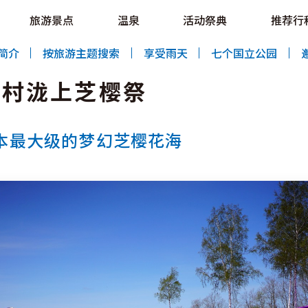
e HOKKAIDO LOVE!
旅游景点
温泉
活动祭典
推荐行
al Tourism Site HOKKAIDO LOVE!
简介
按旅游主题搜索
享受雨天
七个国立公园
话村泷上芝樱祭
本最大级的梦幻芝樱花海
特辑
旅游景点
温泉
活动祭典
推荐行程
区域指南
美食
预约
交通