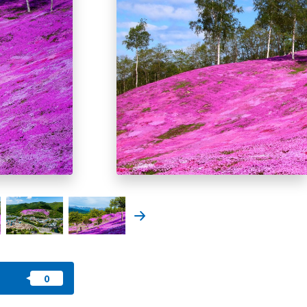
收藏
nstag
YouTu
Instag
Faceb
am
be
ram
ook