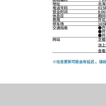
地址
北海
电话号码
01
营业时间
8:0
休息日
期间
费用
开花
停车场
16
交通指南
●巴
●开
●开
网站
芝樱
泷上
查看
※信息更新可能会有延迟 。请