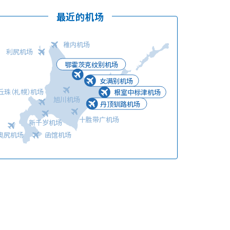
最近的机场
稚内机场
利尻机场
鄂霍茨克纹别机场
语言
女满别机场
丘珠（札幌）机场
根室中标津机场
旭川机场
丹顶钏路机场
十胜带广机场
新千岁机场
奥尻机场
函馆机场