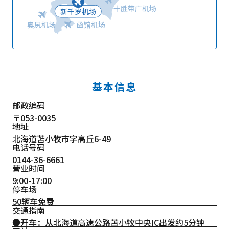
十胜带广机场
新千岁机场
奥尻机场
函馆机场
基本信息
邮政编码
〒053-0035
地址
北海道苫小牧市字高丘6-49
电话号码
0144-36-6661
营业时间
9:00-17:00
停车场
50辆车免费
交通指南
●开车：从北海道高速公路苫小牧中央IC出发约5分钟