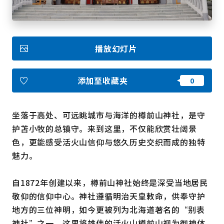
收藏
播放幻灯片
Face
Insta
YouT
Insta
Face
book
gram
ube
gram
book
添加至收藏夹
图库影集
视频
旅游手册
坐落于高处、可远眺城市与海洋的樽前山神社，是守
使用条款
关于我们
护苫小牧的总镇守。来到这里，不仅能欣赏壮阔景
链接
色，更能感受活火山信仰与悠久历史交织而成的独特
魅力。
语言
自1872年创建以来，樽前山神社始终是深受当地居民
敬仰的信仰中心。神社遵循明治天皇敕命，供奉守护
地方的三位神明，如今更被列为北海道著名的“别表
神社”之一。这里将雄伟的活火山樽前山视为御神体