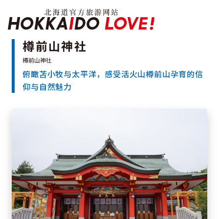
Hokkaido Officia
樽前山神社
俯瞰苫小牧与太平洋，感受活火山樽前山孕育的信
特辑
仰与自然魅力
旅游景点
温泉
活动祭典
推荐行程
区域指南
美食
预约
交通
北海道简介
按旅游主题搜索
享受雨天
七个国立公园
邂逅美景
基础知识