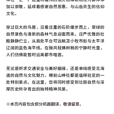
加以崇敬，延续着感谢自然恩惠、与山岳共生的信仰
文化。
穿过巨大的鸟居，沿着庄重的石阶缓步而上，翠绿的
自然景色与清新的森林气息迎面而来。庄严优雅的社
殿静静伫立，从高处平台可远眺苫小牧市街与太平洋
辽阔的蓝色海平线。在微风轻拂树梢的宁静时光里，
人们仿佛能暂时远离都市喧嚣。
无论是祈求交通安全与美好姻缘，还是单纯感受北海
道的自然与文化魅力，樽前山神社都是值得驻足的一
处特别景点。在这里，您将同时感受到壮丽自然与深
厚历史所孕育出的独特精神风景。
※本页内容包含部分机器翻译，敬请留意。