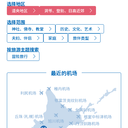
选择地区
道央地区
洞爷、登别、日高近郊
选择范围
神社、佛寺、教堂
历史、文化、艺术
夫妇、伴侣
家庭
旅伴类型
按旅游主题搜索
冒险旅行
最近的机场
稚内机场
利尻机场
鄂霍茨克纹别机场
女满别机场
丘珠（札幌）机场
根室中标津机场
旭川机场
丹顶钏路机场