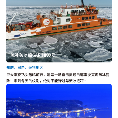
流冰破冰船GARINKO号
知床、网走、纹别地区
巨大螺旋钻头轰鸣前行，这是一场直击灵魂的鄂霍次克海破冰冒
险！来到冬天的纹别，绝对不能错过与流冰近距…