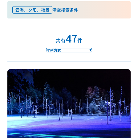
云海、夕阳、夜景
清空搜索条件
收藏
47
Face
Insta
YouT
Insta
Face
共有
件
book
gram
ube
gram
book
排列方式
图库影集
视频
旅游手册
使用条款
关于我们
链接
语言