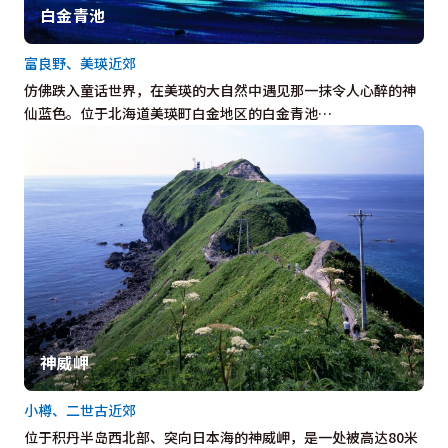
白金青池
富良野、美瑛近郊
仿佛跌入童话世界，在美瑛的大自然中遇见那一抹令人心醉的神
仙蓝色。位于北海道美瑛町白金地区的白金青池…
神威岬
小樽、二世古近郊
位于积丹半岛西北部、突向日本海的神威岬，是一处被高达80米