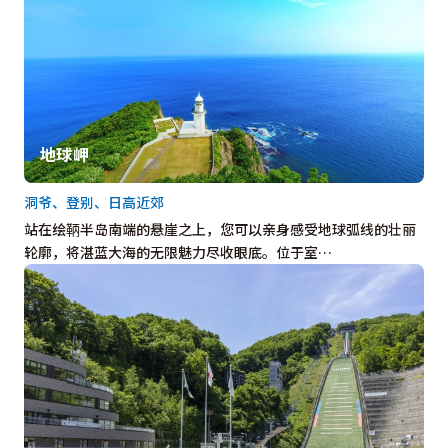
地球岬
洞爷、登别、日高近郊
站在绘鞆半岛南端的悬崖之上，您可以亲身感受地球弧线的壮丽
轮廓，将湛蓝大海的无限魅力尽收眼底。位于室…