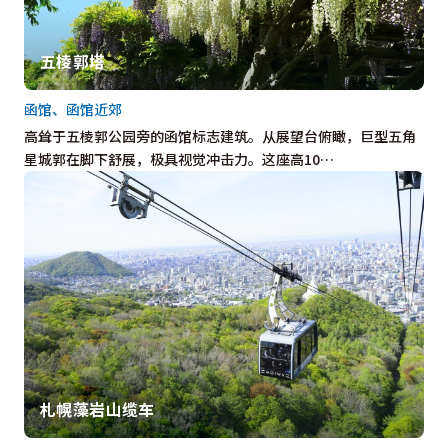
五棱郭塔
函馆、函馆近郊
高耸于五棱郭公园旁的函馆标志建筑。从展望台俯瞰，巨型五角
星城郭在脚下舒展，极具视觉冲击力。这座高10…
札幌藻岩山缆车