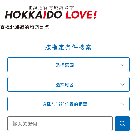
Hokkaido Officia
查找北海道的旅游景点
按指定条件搜索
特辑
旅游景点
温泉
活动祭典
选择范围
推荐行程
区域指南
美食
预约
交通
选择地区
选择与当前位置的距离
北海道简介
按旅游主题搜索
享受雨天
七个国立公园
邂逅美景
基础知识