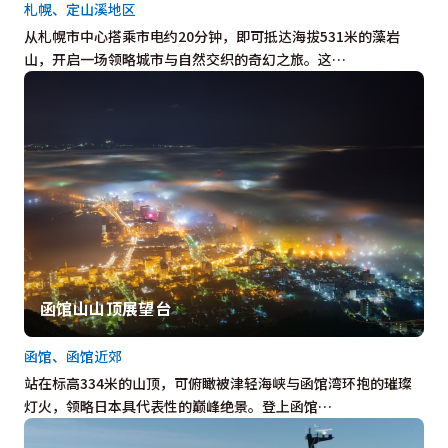
札幌、定山溪地区
从札幌市中心搭乘市电约20分钟，即可抵达海拔531米的藻岩
山，开启一场领略城市与自然交织的奇幻之旅。这…
函馆山山顶展望台
函馆、函馆近郊
站在标高334米的山顶，可俯瞰被津轻海峡与函馆湾环抱的璀璨
灯火，领略日本具代表性的巅峰绝景。登上函馆…