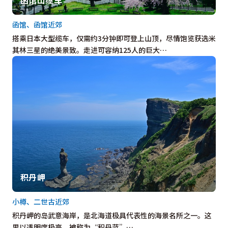
函馆、函馆近郊
搭乘日本大型缆车，仅需约3分钟即可登上山顶，尽情饱览获选米
其林三星的绝美景致。走进可容纳125人的巨大…
积丹岬
小樽、二世古近郊
积丹岬的岛武意海岸，是北海道极具代表性的海景名所之一。这
里以透明度极高、被称为“积丹蓝”…