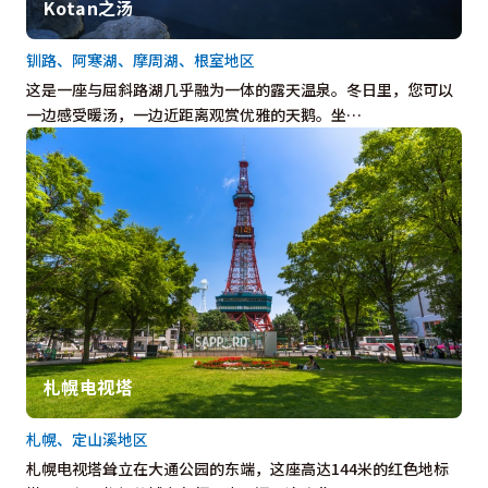
Kotan之汤
钏路、阿寒湖、摩周湖、根室地区
这是一座与屈斜路湖几乎融为一体的露天温泉。冬日里，您可以
一边感受暖汤，一边近距离观赏优雅的天鹅。坐…
札幌电视塔
札幌、定山溪地区
札幌电视塔耸立在大通公园的东端，这座高达144米的红色地标