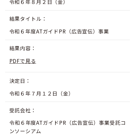
令和６年８月２日（金）
キュンちゃんオンラインショップ
北海道はやわかり
結果タイトル
令和６年度ATガイドPR（広告宣伝）事業
旅のテーマで探す
結果内容
7つの国立公園
PDFで見る
キュンちゃんの部屋
決定日
さっぽろ圏e旅ギフト
令和６年７月１２日（金）
受託会社
お気に入り
事業者の皆さまへ
令和６年度ATガイドPR（広告宣伝）事業受託コ
ンソーシアム