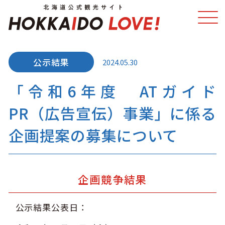
2024.05.30
特集
スポット・体験
「令和6年度 ATガイド
温泉
イベント
PR（広告宣伝）事業」に係る
モデルコース
エリアガイド
企画提案の募集について
グルメ
旅の予約
アクセス
企画競争結果
公示結果公表日