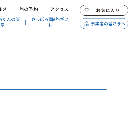
ルメ
旅の予約
アクセス
お気に入り
ちゃんの部
さっぽろ圏e旅ギフ
事業者の皆さまへ
屋
ト
特集
スポット・体験
温泉
イベント
モデルコース
エリアガイド
グルメ
旅の予約
アクセス
キュンちゃんオンラインショップ