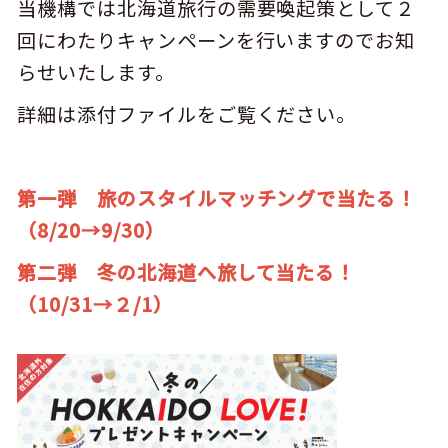
当機構では北海道旅行の需要喚起策として２
キュンちゃんオンラインショップ
回にわたりキャンペーンを行いますのでお知
北海道はやわかり
らせいたします。
旅のテーマで探す
詳細は添付ファイルをご覧ください。
7つの国立公園
第一弾 旅のスタイルマッチングで当たる！
キュンちゃんの部屋
（8/20→9/30）
さっぽろ圏e旅ギフト
第二弾 冬の北海道へ旅して当たる！
（10/31→２/1）
お気に入り
事業者の皆さまへ