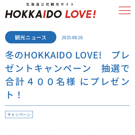
2025.08.18
特集
スポット・体験
冬のHOKKAIDO LOVE! プレ
温泉
イベント
ゼントキャンペーン 抽選で
モデルコース
エリアガイド
合計４００名様 にプレゼン
グルメ
旅の予約
ト！
アクセス
キャンペーン