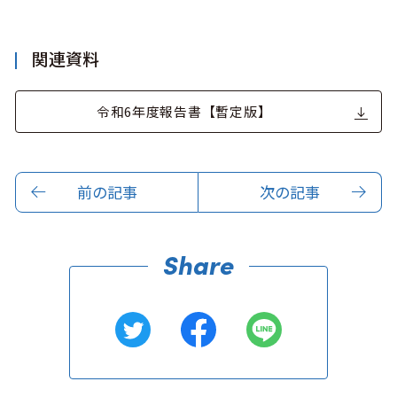
キュンちゃんオンラインショップ
北海道はやわかり
関連資料
旅のテーマで探す
令和6年度報告書【暫定版】
7つの国立公園
キュンちゃんの部屋
前の記事
次の記事
さっぽろ圏e旅ギフト
お気に入り
事業者の皆さまへ