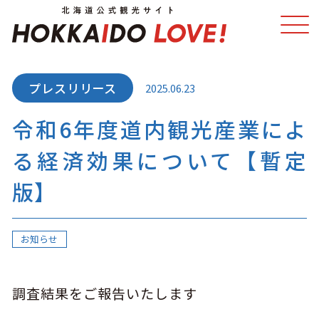
2025.06.23
特集
スポット・体験
令和6年度道内観光産業によ
温泉
イベント
る経済効果について【暫定
モデルコース
エリアガイド
版】
グルメ
旅の予約
お知らせ
アクセス
調査結果をご報告いたします