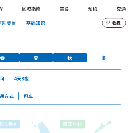
程
区域指南
美食
预约
交通
收藏
邂逅美景
基础知识
收藏
春
夏
秋
冬
间
4天3夜
通方式
包车