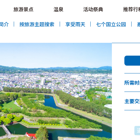
e HOKKAIDO LOVE!
旅游景点
温泉
活动祭典
推荐行
al Tourism Site HOKKAIDO LOVE!
简介
按旅游主题搜索
享受雨天
七个国立公园
特辑
旅游景点
温泉
活动祭典
所需时
推荐行程
区域指南
美食
主要交
预约
交通