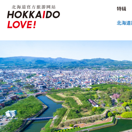
Hokkaido Official Tourism Sit
特辑
Hokkaido Offici
北海道