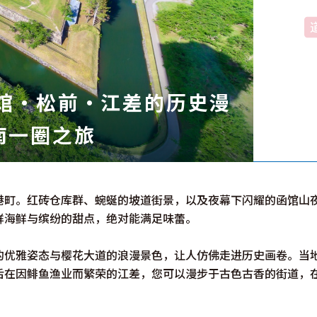
北海道简介
按旅游主题搜索
享受雨天
七个国立公园
邂逅美景
基础知识
馆・松前・江差的历史漫
南一圈之旅
港町。红砖仓库群、蜿蜒的坡道街景，以及夜幕下闪耀的函馆山
鲜海鲜与缤纷的甜点，绝对能满足味蕾。
Faceb
I
ook
r
的优雅姿态与樱花大道的浪漫景色，让人仿佛走进历史画卷。当
后在因鲱鱼渔业而繁荣的江差，您可以漫步于古色古香的街道，
图库影集
视频
旅游手册