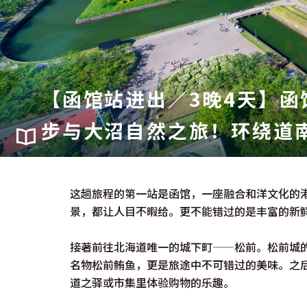
【函馆站进出／3晚4天】函
步与大沼自然之旅！环绕道
这趟旅程的第一站是函馆，一座融合和洋文化的
景，都让人目不暇给。更不能错过的是丰富的新
接著前往北海道唯一的城下町——松前。松前城
名物松前鲔鱼，更是旅途中不可错过的美味。之
道之驿或市集里体验购物的乐趣。