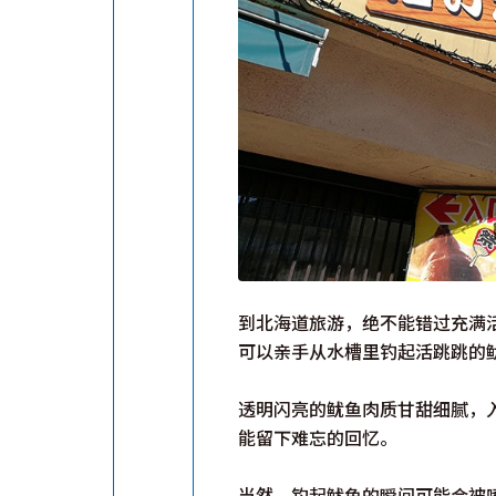
到北海道旅游，绝不能错过充满
可以亲手从水槽里钓起活跳跳的
透明闪亮的鱿鱼肉质甘甜细腻，
能留下难忘的回忆。
当然，钓起鱿鱼的瞬间可能会被