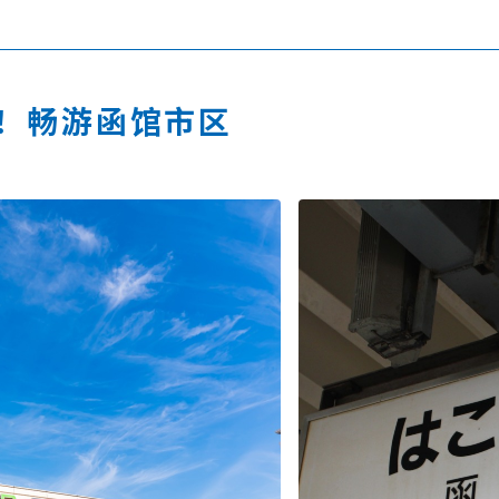
发！畅游函馆市区