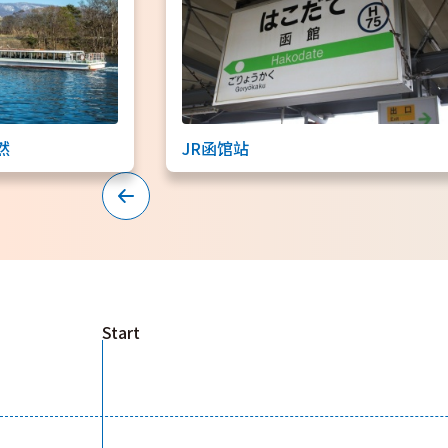
然
JR函馆站
Start