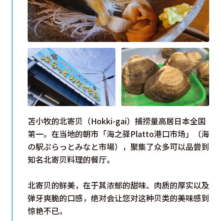
苫小牧的北寄贝（Hokki-gai）捕捞量高居日本全国
第一。在当地的朝市「海之驿Platto港口市场」（海
の駅ぷらっとみなと市場），聚集了众多可以品尝到
知名北寄贝料理的餐厅。
北寄贝的鲜美，在于其浓郁的甜味、肉质的厚实以及
弹牙爽脆的口感，绝对会让您对这种贝类的美味感到
惊艳不已。