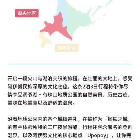
开启一段火山与湖泊交织的旅程，在壮丽的大地上，感受
阿伊努民族深厚的文化底蕴。这条2泊3日行程将带你尽
情享受洞爷湖・有珠山地质公园的自然美景、历史古迹、
美味在地美食以及舒适的温泉。
沿着地质公园内的各个城镇巡礼，在被称为「钢铁之城」
的室兰体验独特的工厂夜景游船。行程还包含著名的登别
温泉，以及阿伊努文化的核心据点「Upopoy」，让你完