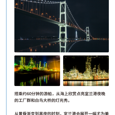
搭乘约60分钟的游船，从海上欣赏点亮室兰港夜晚
的工厂群和白鸟大桥的灯光秀。
从黄昏渐变到黑夜的时刻，室兰港会展开一幅尤为美