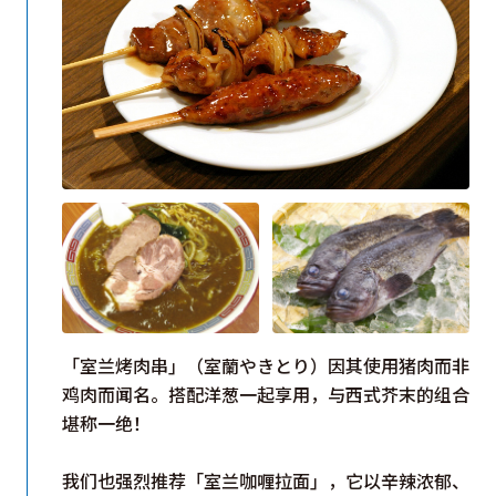
「室兰烤肉串」（室蘭やきとり）因其使用猪肉而非
鸡肉而闻名。搭配洋葱一起享用，与西式芥末的组合
堪称一绝！
我们也强烈推荐「室兰咖喱拉面」，它以辛辣浓郁、