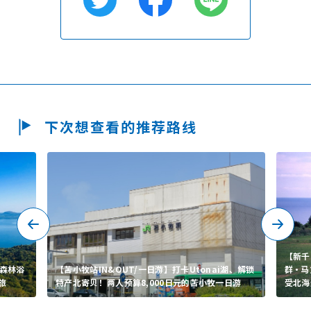
下次想查看的推荐路线
【新千
受森林浴
【苫小牧站IN&OUT/一日游】打卡Utonai湖、解锁
群・马
旅
特产北寄贝！两人预算8,000日元的苫小牧一日游
受北海