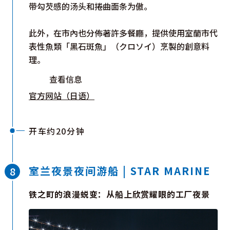
带勾芡感的汤头和捲曲面条为傲。
此外，在市內也分佈著許多餐廳，提供使用室蘭市代
表性魚類「黑石斑魚」（クロソイ）烹製的創意料
理。
查看信息
官方网站（日语）
开车约20分钟
室兰夜景夜间游船 | STAR MARINE
铁之町的浪漫蜕变：从船上欣赏耀眼的工厂夜景