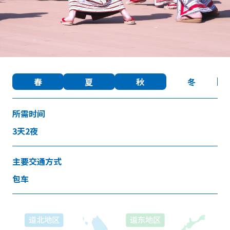
收藏
Face
Insta
YouT
Insta
Face
book
gram
ube
gram
book
春
夏
秋
冬
图库影集
视频
旅游手册
所需时间
使用条款
关于我们
3天2夜
链接
主要交通方式
语言
包车