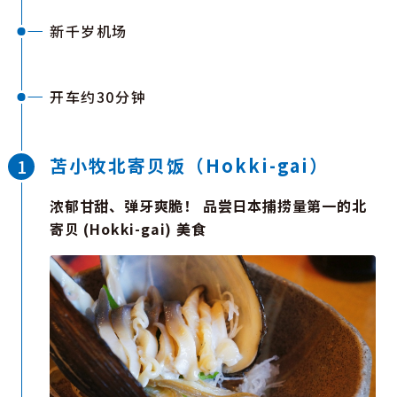
新千岁机场
开车约30分钟
苫小牧北寄贝饭（Hokki-gai）
浓郁甘甜、弹牙爽脆！ 品尝日本捕捞量第一的北
寄贝 (Hokki-gai) 美食