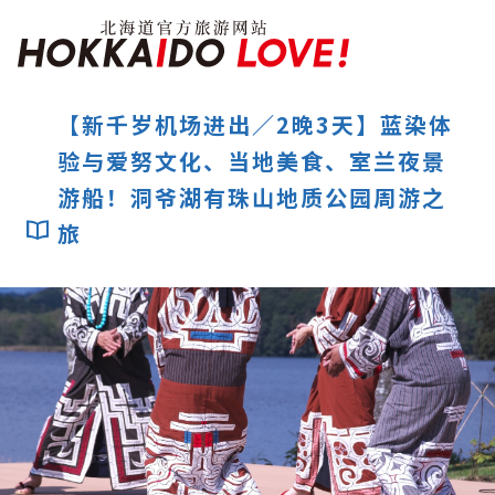
Hokkaido Officia
【新千岁机场进出／2晚3天】蓝染体
验与爱努文化、当地美食、室兰夜景
特辑
游船！洞爷湖有珠山地质公园周游之
旅游景点
温泉
活动祭典
旅
推荐行程
区域指南
美食
预约
交通
北海道简介
按旅游主题搜索
享受雨天
七个国立公园
邂逅美景
基础知识