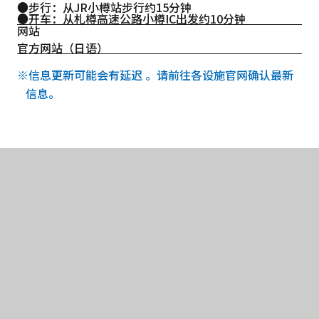
●步行：从JR小樽站步行约15分钟
●开车：从札樽高速公路小樽IC出发约10分钟
网站
官方网站（日语）
※信息更新可能会有延迟 。请前往各设施官网确认最新
信息。