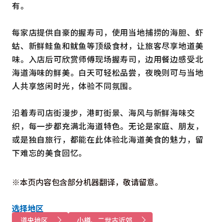
有。
每家店提供自豪的握寿司，使用当地捕捞的海胆、虾
蛄、新鲜鲑鱼和鱿鱼等顶级食材，让旅客尽享地道美
味。入店后可欣赏师傅现场握寿司，边用餐边感受北
海道海味的鲜美。白天可轻松品尝，夜晚则可与当地
人共享悠闲时光，体验不同氛围。
沿着寿司店街漫步，港町街景、海风与新鲜海味交
织，每一步都充满北海道特色。无论是家庭、朋友，
或是独自旅行，都能在此体验北海道美食的魅力，留
下难忘的美食回忆。
※本页内容包含部分机器翻译，敬请留意。
选择地区
道央地区
小樽、二世古近郊