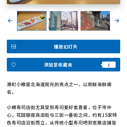
收藏
Face
Insta
YouT
Insta
Face
book
gram
ube
gram
book
播放幻灯片
图库影集
视频
旅游手册
添加至收藏夹
使用条款
关于我们
链接
港町小樽是北海道观光的亮点之一，以新鲜海鲜闻
名。
语言
小樽寿司店街尤其受到寿司爱好者喜爱，位于市中
心，花园银座商店街与三街一番街之间，约有15家特
色寿司店沿街而立，从传统小型寿司吧到宽敞店铺皆