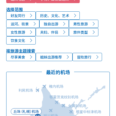
选择范围
好友同行
历史、文化、艺术
运河、街景
独自出游
男性旅游
女性旅游
夫妇、伴侣
旅伴类型
饮食文化
按旅游主题搜索
尽享美食
姐妹出游推荐
冒险旅行
最近的机场
稚内机场
利尻机场
鄂霍茨克纹别机场
女满别机场
丘珠（札幌）机场
根室中标津机场
旭川机场