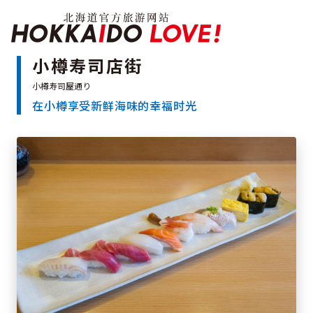
Hokkaido Officia
小樽寿司店街
在小樽享受新鲜海味的幸福时光
特辑
旅游景点
温泉
活动祭典
推荐行程
区域指南
美食
预约
交通
北海道简介
按旅游主题搜索
享受雨天
七个国立公园
邂逅美景
基础知识