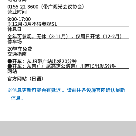
0155-22-8600
（带广观光会议协会）
营业时间
9:00-17:00
※12月-3月不得参观SL
休息日
全年可参观，无休（3-11月），仅周日开馆（12-2月）
停车场
20辆车免费
交通指南
●开车：从JR带广站出发20分钟
●开车：从带广广尾高速公路带广川西IC出发5分钟
网站
官方网站（日语）
※信息更新可能会有延迟 。请前往各设施官网确认最新
信息。