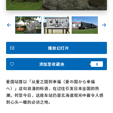
收藏
Face
Insta
YouT
Insta
Face
book
gram
ube
gram
book
图库影集
播放幻灯片
视频
旅游手册
使用条款
关于我们
添加至收藏夹
链接
爱国站曾以「从爱之国到幸福（爱の国から幸福
语言
へ）」这句浪漫的标语，在过往引发日本全国的热
潮。时至今日，这座车站仍是北海道观光中最令人感
到心头一暖的必访之地。