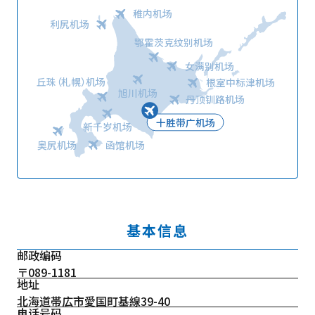
稚内机场
利尻机场
鄂霍茨克纹别机场
女满别机场
丘珠（札幌）机场
根室中标津机场
旭川机场
丹顶钏路机场
十胜带广机场
新千岁机场
奥尻机场
函馆机场
基本信息
邮政编码
〒089-1181
地址
北海道帯広市愛国町基線39-40
电话号码