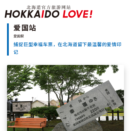
Hokkaido Officia
爱国站
捕捉巨型幸福车票，在北海道留下最温馨的爱情印
特辑
记
旅游景点
温泉
活动祭典
推荐行程
区域指南
美食
预约
交通
北海道简介
按旅游主题搜索
享受雨天
七个国立公园
邂逅美景
基础知识