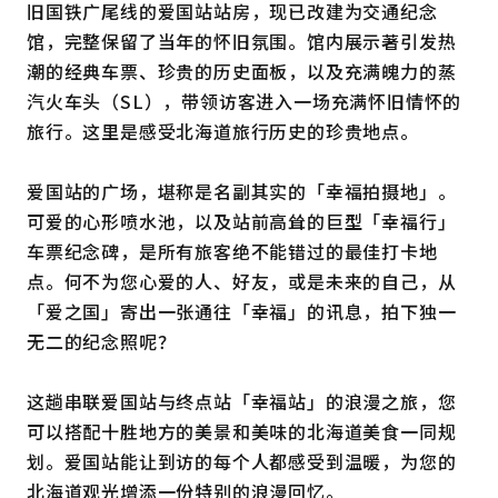
旧国铁广尾线的爱国站站房，现已改建为交通纪念
馆，完整保留了当年的怀旧氛围。馆内展示著引发热
潮的经典车票、珍贵的历史面板，以及充满魄力的蒸
汽火车头（SL），带领访客进入一场充满怀旧情怀的
旅行。这里是感受北海道旅行历史的珍贵地点。
爱国站的广场，堪称是名副其实的「幸福拍摄地」。
可爱的心形喷水池，以及站前高耸的巨型「幸福行」
车票纪念碑，是所有旅客绝不能错过的最佳打卡地
点。何不为您心爱的人、好友，或是未来的自己，从
「爱之国」寄出一张通往「幸福」的讯息，拍下独一
无二的纪念照呢？
这趟串联爱国站与终点站「幸福站」的浪漫之旅，您
可以搭配十胜地方的美景和美味的北海道美食一同规
划。爱国站能让到访的每个人都感受到温暖，为您的
北海道观光增添一份特别的浪漫回忆。