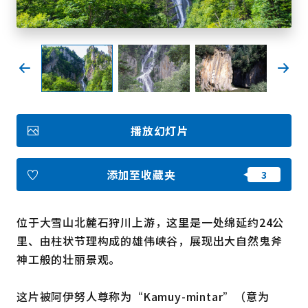
收藏
Face
Insta
YouT
Insta
Face
book
gram
ube
gram
book
图库影集
播放幻灯片
视频
旅游手册
使用条款
关于我们
添加至收藏夹
链接
位于大雪山北麓石狩川上游，这里是一处绵延约24公
语言
里、由柱状节理构成的雄伟峡谷，展现出大自然鬼斧
神工般的壮丽景观。
这片被阿伊努人尊称为“Kamuy-mintar”（意为