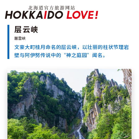
Hokkaido Officia
层云峡
文豪大町桂月命名的层云峡，以壮丽的柱状节理岩
特辑
壁与阿伊努传说中的“神之庭园”闻名。
旅游景点
温泉
活动祭典
推荐行程
区域指南
美食
预约
交通
北海道简介
按旅游主题搜索
享受雨天
七个国立公园
邂逅美景
基础知识