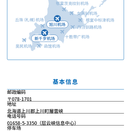
鄂霍茨克纹别机场
女满别机场
丘珠（札幌）机场
根室中标津机场
旭川机场
丹顶钏路机场
十胜带广机场
新千岁机场
奥尻机场
函馆机场
基本信息
邮政编码
〒078-1701
地址
北海道上川郡上川町層雲峡
电话号码
01658-5-3350
（层云峡信息中心）
停车场