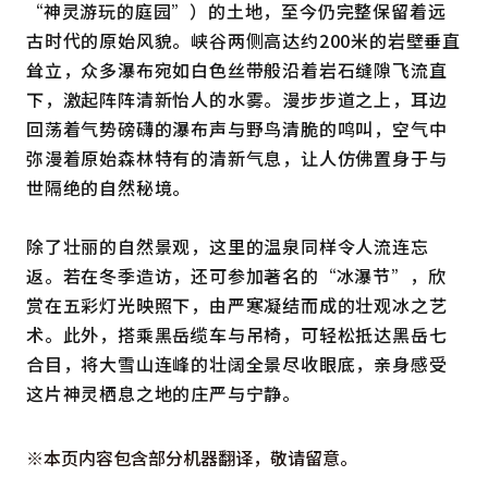
“神灵游玩的庭园”）的土地，至今仍完整保留着远
古时代的原始风貌。峡谷两侧高达约200米的岩壁垂直
耸立，众多瀑布宛如白色丝带般沿着岩石缝隙飞流直
下，激起阵阵清新怡人的水雾。漫步步道之上，耳边
回荡着气势磅礴的瀑布声与野鸟清脆的鸣叫，空气中
弥漫着原始森林特有的清新气息，让人仿佛置身于与
世隔绝的自然秘境。
除了壮丽的自然景观，这里的温泉同样令人流连忘
返。若在冬季造访，还可参加著名的“冰瀑节”，欣
赏在五彩灯光映照下，由严寒凝结而成的壮观冰之艺
术。此外，搭乘黑岳缆车与吊椅，可轻松抵达黑岳七
合目，将大雪山连峰的壮阔全景尽收眼底，亲身感受
这片神灵栖息之地的庄严与宁静。
※本页内容包含部分机器翻译，敬请留意。