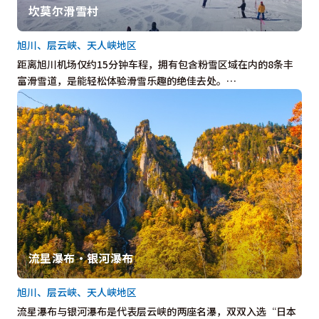
坎莫尔滑雪村
旭川、层云峡、天人峡地区
距离旭川机场仅约15分钟车程，拥有包含粉雪区域在内的8条丰
富滑雪道，是能轻松体验滑雪乐趣的绝佳去处。…
流星瀑布・银河瀑布
旭川、层云峡、天人峡地区
流星瀑布与银河瀑布是代表层云峡的两座名瀑，双双入选“日本