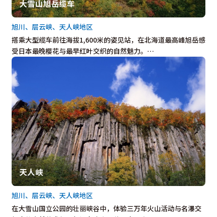
大雪山旭岳缆车
旭川、层云峡、天人峡地区
搭乘大型缆车前往海拔1,600米的姿见站，在北海道最高峰旭岳感
受日本最晚樱花与最早红叶交织的自然魅力。…
天人峡
旭川、层云峡、天人峡地区
在大雪山国立公园的壮丽峡谷中，体验三万年火山活动与名瀑交