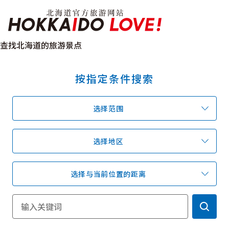
Hokkaido Officia
查找北海道的旅游景点
按指定条件搜索
特辑
旅游景点
温泉
活动祭典
选择范围
推荐行程
区域指南
美食
预约
交通
选择地区
选择与当前位置的距离
北海道简介
按旅游主题搜索
享受雨天
七个国立公园
邂逅美景
基础知识