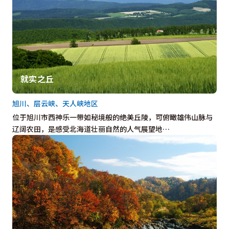
就实之丘
旭川、层云峡、天人峡地区
位于旭川市西神乐一带如秘境般的绝美丘陵，可俯瞰雄伟山脉与
辽阔农田，是感受北海道壮丽自然的人气展望地…