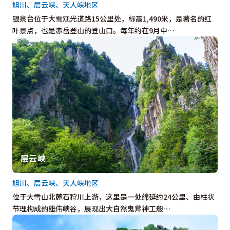
旭川、层云峡、天人峡地区
银泉台位于大雪观光道路15公里处，标高1,490米，是著名的红
叶景点，也是赤岳登山的登山口。每年约在9月中…
层云峡
旭川、层云峡、天人峡地区
位于大雪山北麓石狩川上游，这里是一处绵延约24公里、由柱状
节理构成的雄伟峡谷，展现出大自然鬼斧神工般…