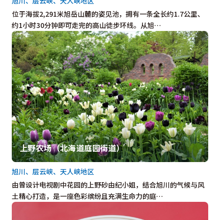
旭川、层云峡、天人峡地区
位于海拔2,291米旭岳山麓的姿见池，拥有一条全长约1.7公里、
约1小时30分钟即可走完的高山徒步环线。从旭…
上野农场（北海道庭园街道）
旭川、层云峡、天人峡地区
由曾设计电视剧中花园的上野砂由纪小姐，结合旭川的气候与风
土精心打造，是一座色彩缤纷且充满生命力的庭…