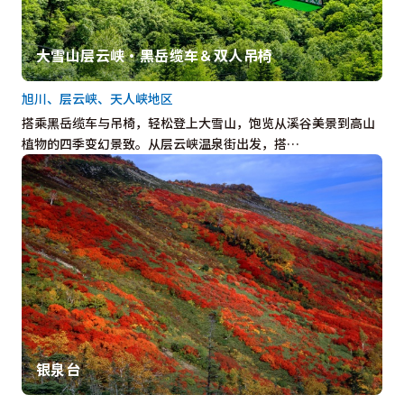
大雪山层云峡・黑岳缆车＆双人吊椅
旭川、层云峡、天人峡地区
搭乘黑岳缆车与吊椅，轻松登上大雪山，饱览从溪谷美景到高山
植物的四季变幻景致。从层云峡温泉街出发，搭…
银泉台