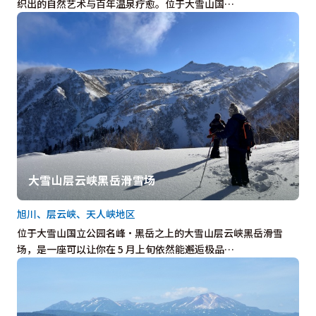
织出的自然艺术与百年温泉疗愈。位于大雪山国…
大雪山层云峡黑岳滑雪场
旭川、层云峡、天人峡地区
位于大雪山国立公园名峰・黑岳之上的大雪山层云峡黑岳滑雪
场，是一座可以让你在 5 月上旬依然能邂逅极品…