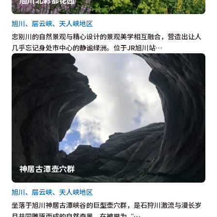
旭川、层云峡、天人峡地区
忠别川的自然景观与精心设计的景观美学相互融合，营造出让人
几乎忘记身处市中心的静谧绿洲。位于JR旭川站…
神居古潭壶穴群
旭川、层云峡、天人峡地区
坐落于旭川神居古潭峡谷的巨型壶穴群，是石狩川激流与漫长岁
月共同雕琢而成的自然奇景。在被誉为“…