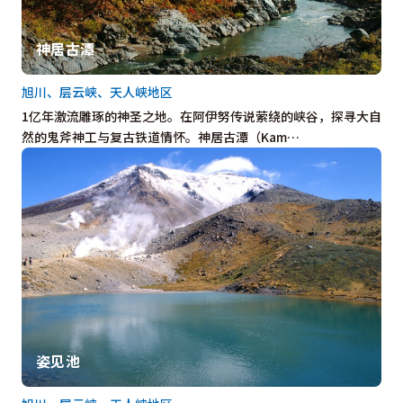
神居古潭
旭川、层云峡、天人峡地区
1亿年激流雕琢的神圣之地。在阿伊努传说萦绕的峡谷，探寻大自
然的鬼斧神工与复古铁道情怀。神居古潭（Kam…
姿见池