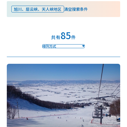
旭川、层云峡、天人峡地区
清空搜索条件
收藏
85
Face
Insta
YouT
Insta
Face
共有
件
book
gram
ube
gram
book
排列方式
图库影集
视频
旅游手册
使用条款
关于我们
链接
语言