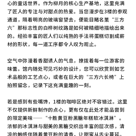
心的童话世界。作为柳月的核心生产基地，这里充满
了匠人的专注与对甜点的热爱。当您漫步在3楼的参观
通道，隔着明亮的玻璃窗望去，便能目睹名菓“三方
六”那标志性的白桦树纹路是如何被精细地描绘出来
的。经验丰富的匠人们以纯熟的手法将蛋糕切割成薪
材的形状，每一道工序都令人叹为观止。
空气中弥漫着香甜诱人的气息，撩拨着每一位游客的
味蕾。馆内随处可见巧妙的设计，您可以欣赏到如艺
术品般的工艺点心，或者在巨大的“三方六长椅”上
拍照留念，记录下这充满童趣的一刻。
若是感到有些嘴馋，1楼的咖啡区绝对不容错过。这里
不仅提供新鲜制作的点心，更有仅在此处才能品尝到
的限定美味——“十胜黄豆粉黑糖年糕软冰淇淋”。
浓郁的冰淇淋与甜美的黑糖交织出丰富的层次感，清
凉的触感伴随着黄豆粉的清香，让甜蜜从舌尖蔓延。