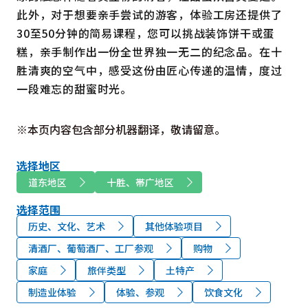
此外，对于想要亲手尝试的游客，体验工房还提供了
30至50分钟的简易课程，您可以挑战装饰饼干或蛋
糕，亲手制作出一份全世界独一无二的纪念品。在十
胜清爽的空气中，感受这份由匠心传递的温情，度过
一段难忘的甜蜜时光。
※本页内容包含部分机器翻译，敬请留意。
选择地区
道东地区
十胜、帯广地区
选择范围
历史、文化、艺术
其他体验项目
清酒厂、葡萄酒厂、工厂参观
购物
家庭
旅伴类型
土特产
制造业体验
体验、参观
饮食文化