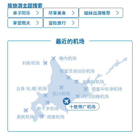
按旅游主题搜索
亲子同乐
尽享美食
姐妹出游推荐
享受雨天
冒险旅行
最近的机场
稚内机场
利尻机场
鄂霍茨克纹别机场
女满别机场
丘珠（札幌）机场
根室中标津机场
旭川机场
丹顶钏路机场
十胜带广机场
新千岁机场
奥尻机场
函馆机场