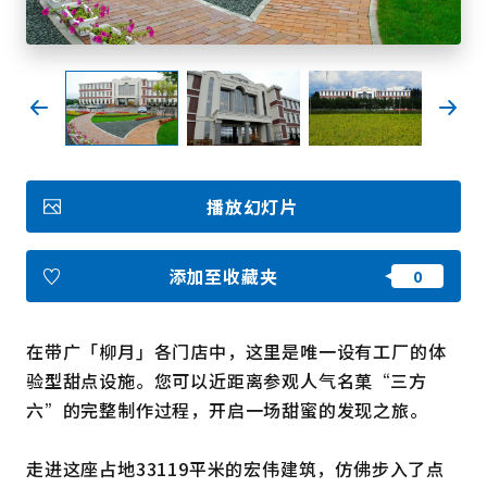
收藏
Face
Insta
YouT
Insta
Face
book
gram
ube
gram
book
图库影集
播放幻灯片
视频
旅游手册
使用条款
关于我们
添加至收藏夹
链接
在带广「柳月」各门店中，这里是唯一设有工厂的体
语言
验型甜点设施。您可以近距离参观人气名菓“三方
六”的完整制作过程，开启一场甜蜜的发现之旅。
走进这座占地33119平米的宏伟建筑，仿佛步入了点