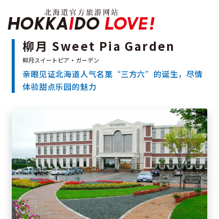
Hokkaido Officia
柳月 Sweet Pia Garden
亲眼见证北海道人气名菓“三方六”的诞生，尽情
特辑
体验甜点乐园的魅力
旅游景点
温泉
活动祭典
推荐行程
区域指南
美食
预约
交通
北海道简介
按旅游主题搜索
享受雨天
七个国立公园
邂逅美景
基础知识