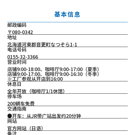
基本信息
邮政编码
〒080-0342
地址
北海道河東郡音更町なつぞら1-1
电话号码
0155-32-3366
营业时间
店铺9:00-18:00、咖啡厅9:00-17:00（夏季）
店铺9:00-17:00、咖啡厅9:00-16:30（冬季）
※工厂参观从开店到16:00
休息日
全年开放（咖啡厅1/1休馆）
停车场
200辆车免费
交通指南
●开车：从JR带广站出发约20分钟
网站
官方网站（日语）
备注