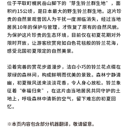
位于平取町幌尻岳山脚下的“芽生铃兰群生地”，面
积约15公顷，是日本最大的野生铃兰群生地。这片珍
贵的自然景观曾因人为干扰一度濒临消失，经过当地
居民10年的保护与管理，才恢复了原有的自然风貌。
为保护这片珍贵的生态环境，目前仅在初夏花期对外
限时开放，让游客欣赏宛如白色花毯般的铃兰花海，
感受北国初夏限定的自然美景。
沿着完善的赏花步道漫步，洁白小巧的铃兰花点缀在
翠绿的森林间，构成鲜明而优美的景致。森林宁静清
幽，初夏微风送来淡淡花香，令人身心放松。铃兰象
征着“幸福归来”，在这片由当地居民共同守护的土
地上，呼吸森林中清新的空气，留下难忘的初夏回
忆。
※本页内容包含部分机器翻译，敬请留意。