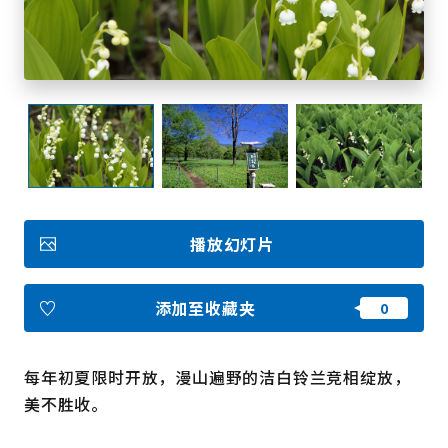
收藏
Face
Insta
YouT
Insta
Face
book
gram
ube
gram
book
图库影集
视频
旅游手册
使用条款
播放幻灯片
关于我们
链接
添加至收藏夹
语言
每年初夏限时开放，漫山遍野的洁白铃兰竞相绽放，
美不胜收。