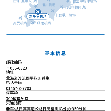
丘珠（札幌）机场
根室中标津机场
旭川机场
丹顶钏路机场
十胜带广机场
新千岁机场
奥尻机场
函馆机场
基本信息
邮政编码
〒055-0323
地址
北海道沙流郡平取町芽生
电话号码
01457-3-7703
停车场
300辆车免费
交通指南
●车:从日高高速公路日高富川IC出发约50分钟