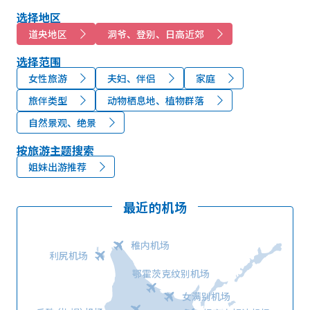
选择地区
道央地区
洞爷、登别、日高近郊
选择范围
女性旅游
夫妇、伴侣
家庭
旅伴类型
动物栖息地、植物群落
自然景观、绝景
按旅游主题搜索
姐妹出游推荐
最近的机场
稚内机场
利尻机场
鄂霍茨克纹别机场
女满别机场