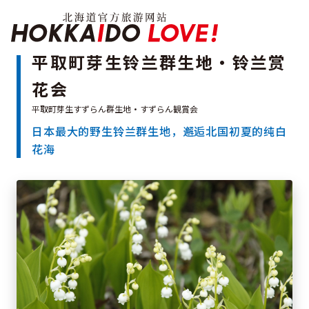
Hokkaido Officia
平取町芽生铃兰群生地・铃兰赏
花会
特辑
旅游景点
日本最大的野生铃兰群生地，邂逅北国初夏的纯白
温泉
活动祭典
花海
推荐行程
区域指南
美食
预约
交通
北海道简介
按旅游主题搜索
享受雨天
七个国立公园
邂逅美景
基础知识