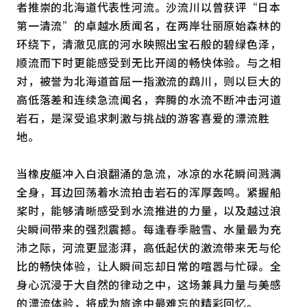
者推崇的北海道代表性河流。沙流川以曾获评“日本
第一清流”的卓越水质闻名，在两岸壮丽原始森林的
环绕下，清澈见底的河水映照出宝石般的碧绿色泽，
顺流而下时更能感受到无比开阔的畅快体验。与之相
对，被誉为北海道首屈一指激流的鵡川，则以巨大的
高低落差和连续急流闻名，奔腾的水流不断冲击河道
岩石，是深受追求刺激与挑战的游客喜爱的漂流胜
地。
当橡皮艇冲入白浪翻涌的急流，冰凉的水花瞬间溅满
全身，耳边回荡着水流拍击岩石的浑厚轰鸣。紧握船
桨时，能够清晰感受到水流推进的力量，以及越过浪
尖瞬间带来的强烈震撼。每逢春季融雪、水量最为充
沛之际，河流更显澎湃，高低起伏的激流带来无与伦
比的畅快体验，让人瞬间忘却日常的喧嚣与忙碌。全
身心沉浸于大自然的律动之中，这场兼具力量与美感
的漂流体验，将成为旅途中最难忘的精彩回忆。