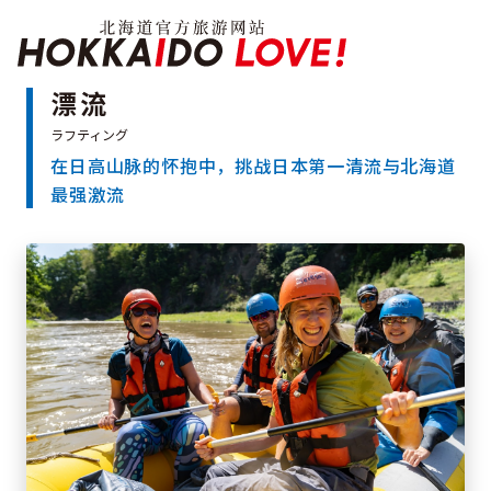
Hokkaido Officia
漂流
在日高山脉的怀抱中，挑战日本第一清流与北海道
特辑
最强激流
旅游景点
温泉
活动祭典
推荐行程
区域指南
美食
预约
交通
北海道简介
按旅游主题搜索
享受雨天
七个国立公园
邂逅美景
基础知识