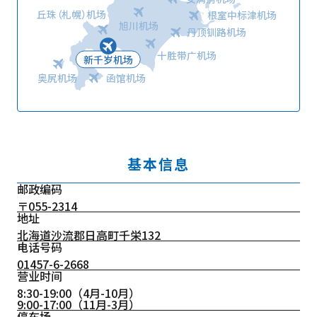
丘珠（札幌）机场
根室中标津机场
旭川机场
丹顶钏路机场
十胜带广机场
新千岁机场
奥尻机场
函馆机场
基本信息
邮政编码
〒055-2314
地址
北海道沙流郡日高町千栄132
电话号码
01457-6-2668
营业时间
8:30-19:00（4月-10月）
9:00-17:00（11月-3月）
停车场