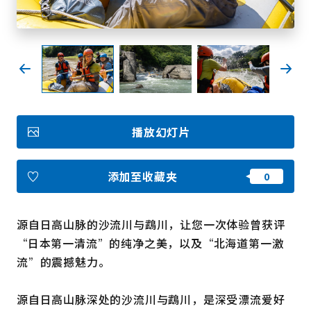
收藏
Face
Insta
YouT
Insta
Face
book
gram
ube
gram
book
图库影集
播放幻灯片
视频
旅游手册
使用条款
关于我们
添加至收藏夹
链接
源自日高山脉的沙流川与鵡川，让您一次体验曾获评
语言
“日本第一清流”的纯净之美，以及“北海道第一激
流”的震撼魅力。
源自日高山脉深处的沙流川与鵡川，是深受漂流爱好