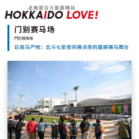
Hokkaido Officia
门别赛马场
日高马产地：北斗七星夜间赛点亮的震撼赛马舞台
特辑
旅游景点
温泉
活动祭典
推荐行程
区域指南
美食
预约
交通
北海道简介
按旅游主题搜索
享受雨天
七个国立公园
邂逅美景
基础知识