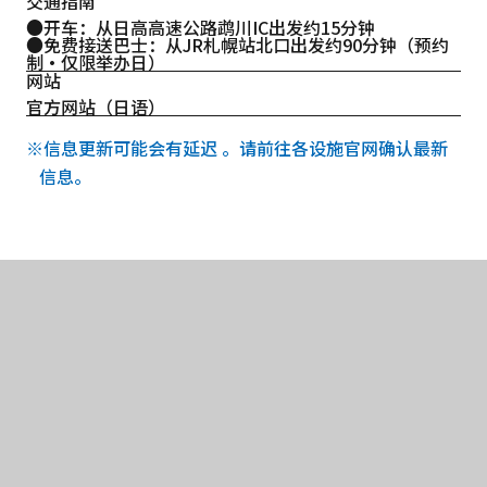
交通指南
●开车：从日高高速公路鹉川IC出发约15分钟
●免费接送巴士：从JR札幌站北口出发约90分钟（预约
制·仅限举办日）
网站
官方网站（日语）
※信息更新可能会有延迟 。请前往各设施官网确认最新
信息。