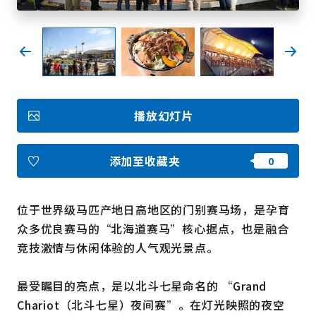
收藏
Face
Insta
YouT
Insta
Face
book
gram
ube
gram
book
播放幻灯片
图库影集
视频
旅游手册
添加至收藏夹
使用条款
关于我们
链接
位于世界级马匹产地日高地区的门别赛马场，是孕育
众多优良赛马的“北海道赛马”核心据点，也是融合
语言
竞技激情与休闲体验的人气观光景点。
最受瞩目的亮点，是以北斗七星命名的 “Grand
Chariot（北斗七星）夜间赛”。在灯光映照的夜空