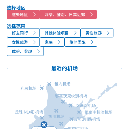
选择地区
道央地区
洞爷、登别、日高近郊
选择范围
好友同行
其他体验项目
男性旅游
女性旅游
家庭
旅伴类型
体验、参观
最近的机场
稚内机场
利尻机场
鄂霍茨克纹别机场
女满别机场
丘珠（札幌）机场
根室中标津机场
旭川机场
丹顶钏路机场
十胜带广机场