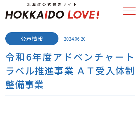
2024.06.20
特集
スポット・体験
令和6年度アドベンチャート
温泉
イベント
ラベル推進事業 ＡＴ受入体制
モデルコース
エリアガイド
整備事業
グルメ
旅の予約
アクセス