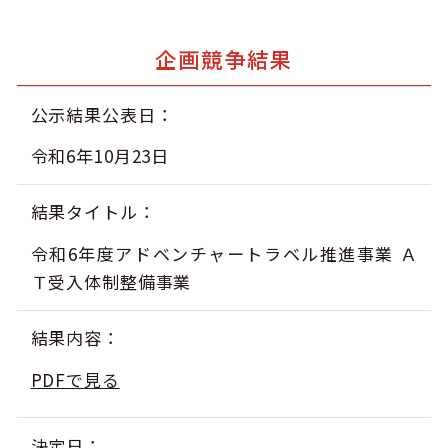
キュンちゃんオンラインショップ
企画競争結果
北海道はやわかり
旅のテーマで探す
公示結果公表日
令和6年10月23日
7つの国立公園
結果タイトル
キュンちゃんの部屋
令和6年度アドベンチャートラベル推進事業 Ａ
さっぽろ圏e旅ギフト
Ｔ受入体制整備事業
結果内容
PDFで見る
お気に入り
事業者の皆さまへ
決定日