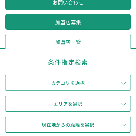
お問い合わせ
キュンちゃんオンラインショップ
北海道はやわかり
加盟店募集
旅のテーマで探す
加盟店一覧
7つの国立公園
条件指定検索
キュンちゃんの部屋
さっぽろ圏e旅ギフト
カテゴリを選択
エリアを選択
お気に入り
事業者の皆さまへ
現在地からの距離を選択