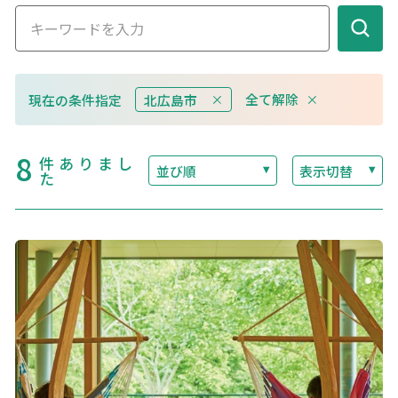
このサイトについて
観光資料
全て解除
現在の条件指定
北広島市
動画ライブラリー
フォトライブラリー
8
件ありまし
並び順
表示切替
た
お問い合わせ
Languages