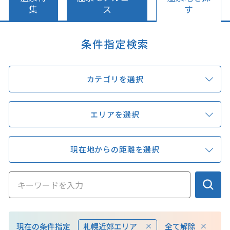
キュンちゃんオンラインショップ
集
ス
す
北海道はやわかり
条件指定検索
旅のテーマで探す
カテゴリを選択
7つの国立公園
キュンちゃんの部屋
エリアを選択
さっぽろ圏e旅ギフト
現在地からの距離を選択
お気に入り
事業者の皆さまへ
全て解除
現在の条件指定
札幌近郊エリア