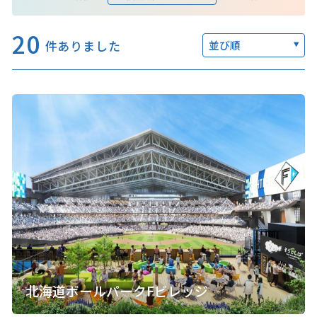
20
件ありました
並び順
このサイトについて
観光資料
動画ライブラリー
フォトライブラリー
お問い合わせ
Languages
北海道ボールパークFビレッジ