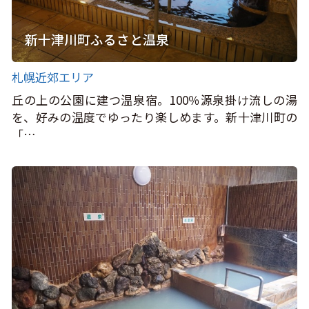
新十津川町ふるさと温泉
札幌近郊エリア
丘の上の公園に建つ温泉宿。100％源泉掛け流しの湯
を、好みの温度でゆったり楽しめます。新十津川町の
「…