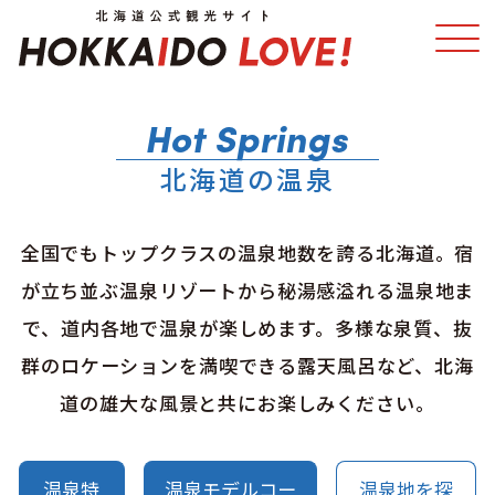
特集
スポット・体験
北海道の温泉
温泉
イベント
全国でもトップクラスの温泉地数を誇る北海道。宿
モデルコース
エリアガイド
が立ち並ぶ温泉リゾートから秘湯感溢れる温泉地ま
で、道内各地で温泉が楽しめます。多様な泉質、抜
グルメ
旅の予約
群のロケーションを満喫できる露天風呂など、北海
アクセス
道の雄大な風景と共にお楽しみください。
温泉特
温泉モデルコー
温泉地を探