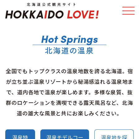
特集
スポット・体験
北海道の温泉
温泉
イベント
全国でもトップクラスの温泉地数を誇る北海道。宿
モデルコース
エリアガイド
が立ち並ぶ温泉リゾートから秘湯感溢れる温泉地ま
で、道内各地で温泉が楽しめます。多様な泉質、抜
グルメ
旅の予約
群のロケーションを満喫できる露天風呂など、北海
アクセス
道の雄大な風景と共にお楽しみください。
温泉特
温泉モデルコー
温泉地を探