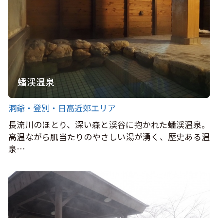
蟠渓温泉
洞爺・登別・日高近郊エリア
長流川のほとり、深い森と渓谷に抱かれた蟠渓温泉。
高温ながら肌当たりのやさしい湯が湧く、歴史ある温
泉…