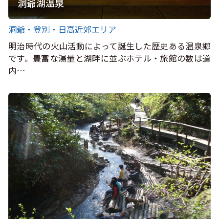
洞爺湖温泉
洞爺・登別・日高近郊エリア
明治時代の火山活動によって誕生した歴史ある温泉郷
です。豊富な湯量と湖畔に並ぶホテル・旅館の数は道
内…