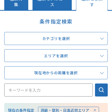
キュンちゃんオンラインショップ
集
ス
す
北海道はやわかり
条件指定検索
旅のテーマで探す
カテゴリを選択
7つの国立公園
キュンちゃんの部屋
エリアを選択
さっぽろ圏e旅ギフト
現在地からの距離を選択
お気に入り
事業者の皆さまへ
現在の条件指定
洞爺・登別・日高近郊エリア