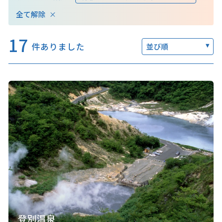
全て解除
17
件ありました
並び順
このサイトについて
観光資料
動画ライブラリー
フォトライブラリー
お問い合わせ
Languages
登別温泉