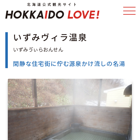
いずみヴィラ温泉
特集
スポット・体験
温泉
イベント
閑静な住宅街に佇む源泉かけ流しの名湯
モデルコース
エリアガイド
グルメ
旅の予約
アクセス