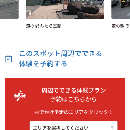
道の駅 みたら室蘭
道の駅 
このスポット周辺でできる
体験を予約する
周辺でできる体験プラン
予約は
こちらから
おでかけ予定のエリアをクリック！