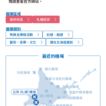
情請查看官方網站。
選擇區域
道央地區
札幌近郊
選擇類別
祭典及傳統活動
彩燈、點燈
藝術、音樂、文化
適合北海道居民
最近的機場
稚内機場
利尻機場
鄂霍次克紋別機場
女滿別機場
丘珠（札幌）機場
根室中標津機場
旭川機場
丹頂釧路機場
十勝帶廣機場