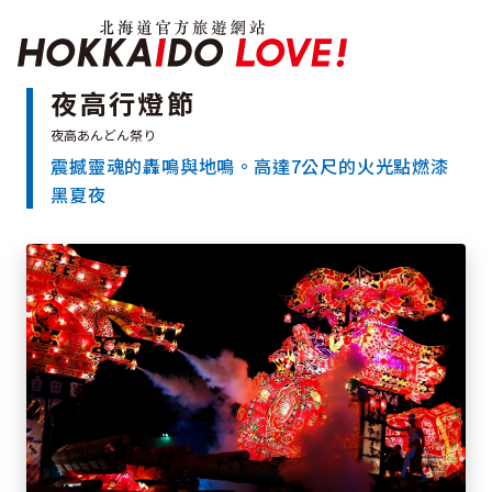
北海道官方旅遊網站 H
夜高行燈節
震撼靈魂的轟鳴與地鳴。高達7公尺的火光點燃漆
特輯
黑夏夜
觀光景點
溫泉
祭典活動
推薦行程
區域指南
美食
預約
交通指南
北海道簡介
依旅遊主題搜尋
下雨也能盡興
七個國立公園
邂逅絕景
基礎知識