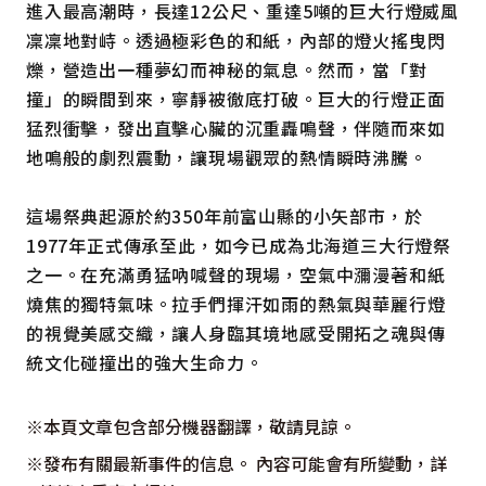
進入最高潮時，長達12公尺、重達5噸的巨大行燈威風
凜凜地對峙。透過極彩色的和紙，內部的燈火搖曳閃
爍，營造出一種夢幻而神秘的氣息。然而，當「對
撞」的瞬間到來，寧靜被徹底打破。巨大的行燈正面
猛烈衝擊，發出直擊心臟的沉重轟鳴聲，伴隨而來如
地鳴般的劇烈震動，讓現場觀眾的熱情瞬時沸騰。
這場祭典起源於約350年前富山縣的小矢部市，於
1977年正式傳承至此，如今已成為北海道三大行燈祭
之一。在充滿勇猛吶喊聲的現場，空氣中瀰漫著和紙
燒焦的獨特氣味。拉手們揮汗如雨的熱氣與華麗行燈
的視覺美感交織，讓人身臨其境地感受開拓之魂與傳
統文化碰撞出的強大生命力。
※本頁文章包含部分機器翻譯，敬請見諒。
※發布有關最新事件的信息。 內容可能會有所變動，詳