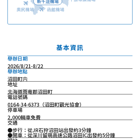
新千歳機場
奧尻機場
函館機場
基本資訊
舉辦日期
2026/8/21-8/22
舉辦地點
沼田町内
地址
北海道雨竜郡沼田町
電話號碼
0164-34-6373
（沼田町觀光協會）
停車場
2,000輛車免費
交通
●步行：從JR石狩沼田站出發約3分鐘
●開車：從深川留萌高速公路沼田IC出發約5分鐘