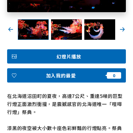
我的最愛
Face
Insta
YouT
Insta
Face
book
gram
ube
gram
book
照片集
幻燈片播放
影片
觀光手冊
使用條款
隱私權政策摘要
加入我的最愛
Cookie 政策
關於我們
連結
在北海道沼田町的夏夜，高達7公尺、重達5噸的巨型
行燈正面激烈衝撞，是震撼感官的北海道唯一「喧嘩
語言
行燈」祭典。
漆黑的夜空被大小數十座色彩鮮豔的行燈點亮。祭典