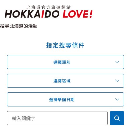
北海道官方旅遊網站 H
搜尋北海道的活動
指定搜尋條件
特輯
觀光景點
溫泉
祭典活動
選擇類別
推薦行程
區域指南
美食
預約
交通指南
選擇區域
選擇舉辦日期
北海道簡介
依旅遊主題搜尋
下雨也能盡興
七個國立公園
邂逅絕景
基礎知識