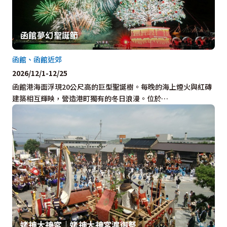
函館夢幻聖誕節
函館、函館近郊
2026/12/1-12/25
函館港海面浮現20公尺高的巨型聖誕樹。每晚的海上煙火與紅磚
建築相互輝映，營造港町獨有的冬日浪漫。位於…
姥神大神宮｜姥神大神宮渡御祭