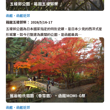
五稜郭公園・箱館五稜郭祭
函館、函館近郊
箱館五稜郭祭： 2026/5/16-17
五稜郭公園為日本國家指定的特別史蹟，是日本少見的西洋式星
形城塞。如今已整建為廣闊的公園，是函館最具…
舊岩船氏庭園（香雪園）・函館MOMI-G祭
函館、函館近郊