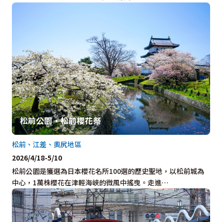
松前公園・松前櫻花祭
松前、江差、奧尻地區
2026/4/18-5/10
松前公園是獲選為日本櫻花名所100選的歷史聖地，以松前城為
中心，1萬株櫻花在津輕海峽的微風中搖曳。走進…