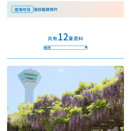
道南地區
清除搜尋條件
我的最愛
12
Face
Insta
YouT
Insta
Face
共有
筆資料
book
gram
ube
gram
book
排序
照片集
影片
觀光手冊
使用條款
隱私權政策摘要
Cookie 政策
關於我們
連結
語言