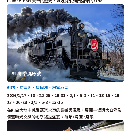
Ekimae-dori 大街的燈光，以及從東到西延伸的 Odo…
SL冬季濕原號
釧路、阿寒湖、摩周湖、根室地區
2026/1/17、18、22-25、29-31、2/1、5-8、11、13-15、20-
23、26-28、3/1、6-8、13-15
在純白大地中感受蒸汽火車的震撼與溫暖，展開一場與大自然及
懷舊時光交織的冬季鐵道盛宴。每年1月至3月限…