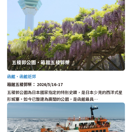
五稜郭公園・箱館五稜郭祭
函館、函館近郊
箱館五稜郭祭： 2026/5/16-17
五稜郭公園為日本國家指定的特別史蹟，是日本少見的西洋式星
形城塞。如今已整建為廣闊的公園，是函館最具…