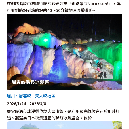
在釧路濕原中悠閒行駛的觀光列車「釧路濕原Norokko號」，運
行從釧路站到塘路站約40～50分鐘的濕原縱貫路…
層雲峽溫泉冰瀑祭
旭川、層雲峽、天人峽地區
2026/1/24 - 2026/3/8
層雲峽溫泉冰瀑祭位於大雪山麓，是利用嚴寒氣候在石狩川畔打
造、獲選為日本夜景遺產的夢幻冰雕盛會。位於…