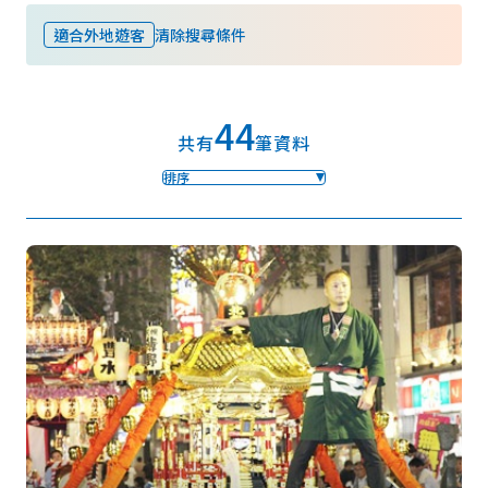
適合外地遊客
清除搜尋條件
我的最愛
44
Face
Insta
YouT
Insta
Face
共有
筆資料
book
gram
ube
gram
book
排序
照片集
影片
觀光手冊
使用條款
隱私權政策摘要
Cookie 政策
關於我們
連結
語言