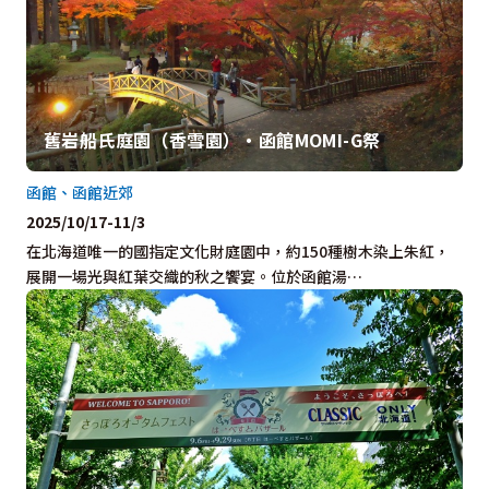
舊岩船氏庭園（香雪園）・函館MOMI-G祭
函館、函館近郊
2025/10/17-11/3
在北海道唯一的國指定文化財庭園中，約150種樹木染上朱紅，
展開一場光與紅葉交織的秋之饗宴。位於函館湯…