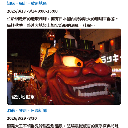
知床、網走、紋別地區
2025/9/13 -9/14 9:00-15:00
位於網走市的能取湖畔，擁有日本國內規模最大的珊瑚草群落。
每逢秋季，整片大地染上如火焰般的深紅，壯麗…
登別地獄祭
洞爺、登別、日高近郊
2026/8/29 -8/30
閻羅大王率領群鬼降臨登別溫泉，這場震撼感官的夏季祭典將地