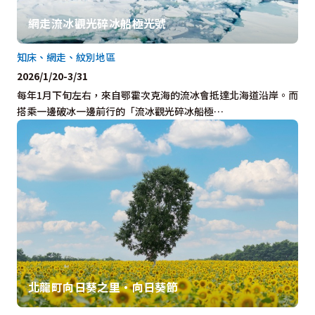
網走流冰觀光碎冰船極光號
知床、網走、紋別地區
2026/1/20-3/31
每年1月下旬左右，來自鄂霍次克海的流冰會抵達北海道沿岸。而
搭乘一邊破冰一邊前行的「流冰觀光碎冰船極…
北龍町向日葵之里・向日葵節