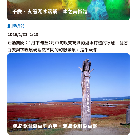
千歲・支笏湖冰濤祭｜冰之美術館
札幌近郊
2026/1/31-2/23
活動期間：1月下旬至2月中旬以支笏湖的湖水打造的冰雕，隨著
白天與夜晚展現截然不同的幻想景象，是千歲冬…
能取湖珊瑚草群落地・能取湖珊瑚草祭