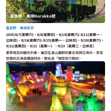
富良野・美瑛Norokko號
富良野、美瑛近郊
2025/6/7(星期六)、6/8(星期日)、6/14(星期六)-8/11(星期一、
公休日)、8/16(星期六)-9/15(星期一、公休日)、9/20(星期六)、
9/21(星期日)、9/22（星期一）、9/23（星期二、公休日）
夏季限定的觀光列車，讓您在漫山遍野的薰衣草與花海中，享受
悠閒的北海道鐵道時光。取名自「慢悠悠行駛的…