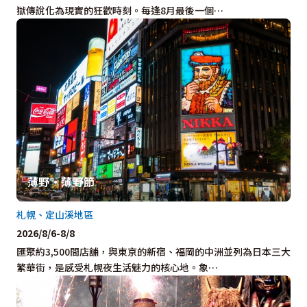
獄傳說化為現實的狂歡時刻。每逢8月最後一個…
薄野・薄野節
札幌、定山溪地區
2026/8/6-8/8
匯聚約3,500間店舖，與東京的新宿、福岡的中洲並列為日本三大
繁華街，是感受札幌夜生活魅力的核心地。象…