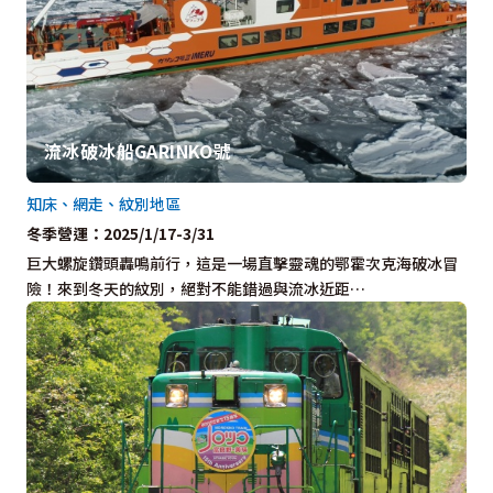
流冰破冰船GARINKO號
知床、網走、紋別地區
冬季營運：2025/1/17-3/31
巨大螺旋鑽頭轟鳴前行，這是一場直擊靈魂的鄂霍次克海破冰冒
險！來到冬天的紋別，絕對不能錯過與流冰近距…