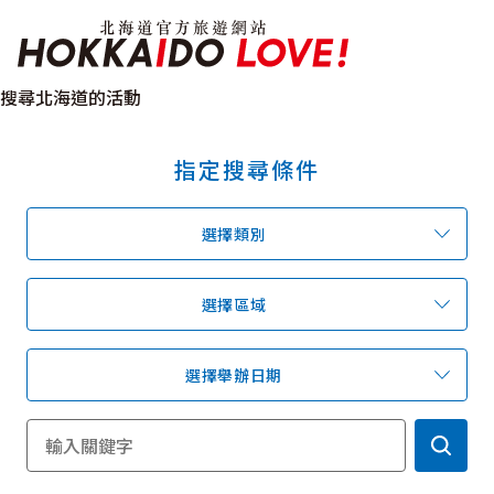
北海道官方旅遊網站 H
搜尋北海道的活動
指定搜尋條件
特輯
觀光景點
溫泉
祭典活動
選擇類別
推薦行程
區域指南
美食
預約
交通指南
選擇區域
選擇舉辦日期
北海道簡介
依旅遊主題搜尋
下雨也能盡興
七個國立公園
邂逅絕景
基礎知識