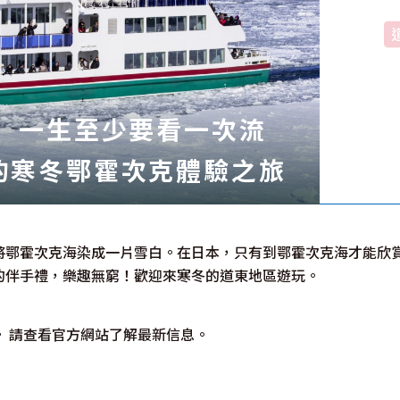
北海道簡介
依旅遊主題搜尋
下雨也能盡興
七個國立公園
邂逅絕景
基礎知識
】一生至少要看一次流
的寒冬鄂霍次克體驗之旅
將鄂霍次克海染成一片雪白。在日本，只有到鄂霍次克海才能欣
的伴手禮，樂趣無窮！歡迎來寒冬的道東地區遊玩。
Faceb
I
ook
r
 請查看官方網站了解最新信息。
照片集
影片
觀光手冊