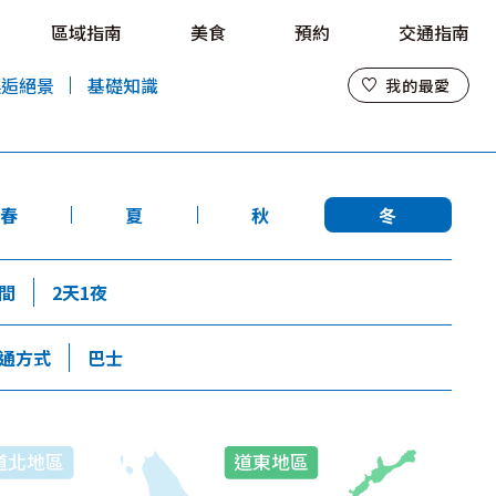
區域指南
美食
預約
交通指南
我的最愛
邂逅絕景
基礎知識
我的最愛
春
夏
秋
冬
間
2天1夜
通方式
巴士