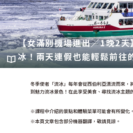
【女滿別機場進出／1晚2天
冰！兩天連假也能輕鬆前往
冬季使者「流冰」每年會從西伯利亞漂流而來，
到魅力流冰景色！在此享受美食、尋找流冰主題
※課程中介紹的景點和體驗菜單可能會有所變化。
※本頁文章包含部分機器翻譯，敬請見諒。