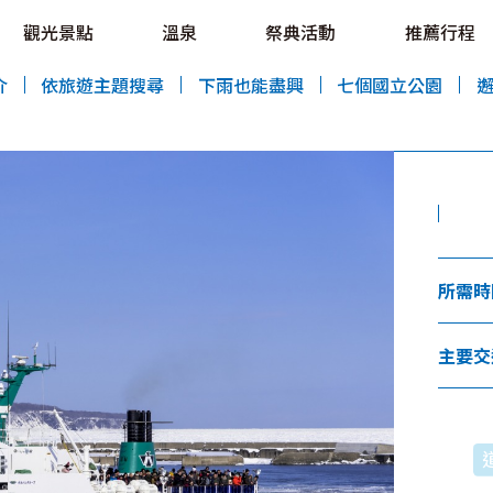
OVE!
觀光景點
溫泉
祭典活動
推薦行程
HOKKAIDO LOVE!
介
依旅遊主題搜尋
下雨也能盡興
七個國立公園
特輯
觀光景點
溫泉
祭典活動
所需時
推薦行程
區域指南
美食
主要交
預約
交通指南