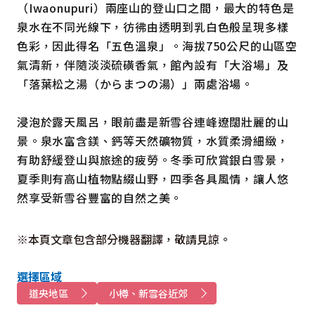
（Iwaonupuri）兩座山的登山口之間，最大的特色是
泉水在不同光線下，彷彿由透明到乳白色般呈現多樣
色彩，因此得名「五色溫泉」。海拔750公尺的山區空
氣清新，伴隨淡淡硫磺香氣，館內設有「大浴場」及
「落葉松之湯（からまつの湯）」兩處浴場。
浸泡於露天風呂，眼前盡是新雪谷連峰遼闊壯麗的山
景。泉水富含鎂、鈣等天然礦物質，水質柔滑細緻，
有助舒緩登山與旅途的疲勞。冬季可欣賞銀白雪景，
夏季則有高山植物點綴山野，四季各具風情，讓人悠
然享受新雪谷豐富的自然之美。
※本頁文章包含部分機器翻譯，敬請見諒。
選擇區域
道央地區
小樽、新雪谷近郊