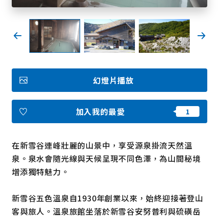
我的最愛
Face
Insta
YouT
Insta
Face
book
gram
ube
gram
book
幻燈片播放
照片集
影片
觀光手冊
加入我的最愛
使用條款
隱私權政策摘要
Cookie 政策
關於我們
連結
在新雪谷連峰壯麗的山景中，享受源泉掛流天然溫
泉。泉水會隨光線與天候呈現不同色澤，為山間秘境
增添獨特魅力。
語言
新雪谷五色溫泉自1930年創業以來，始終迎接著登山
客與旅人。溫泉旅館坐落於新雪谷安努普利與硫磺岳