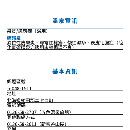
溫泉資訊
泉質/適應症（浴用）
硫磺泉
異位性皮膚炎、尋常性乾癬、慢性濕疹、表皮化膿症（硫
化氫硫磺泉亦適用末梢循環不良）
基本資訊
郵遞區號
〒048-1511
地址
北海道虻田郡ニセコ町
電話號碼
0136-58-2707
（五色溫泉旅館）
其他聯絡方式
0136-58-2611（新雪谷山屋）
交通