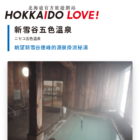
北海道官方旅遊網站 H
新雪谷五色溫泉
眺望新雪谷連峰的源泉掛流秘湯
特輯
觀光景點
溫泉
祭典活動
推薦行程
區域指南
美食
預約
交通指南
北海道簡介
依旅遊主題搜尋
下雨也能盡興
七個國立公園
邂逅絕景
基礎知識