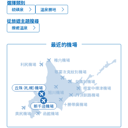
選擇類別
硫磺泉
溫泉勝地
從旅遊主題搜尋
療癒溫泉
最近的機場
稚内機場
利尻機場
鄂霍次克紋別機場
女滿別機場
丘珠（札幌）機場
根室中標津機場
旭川機場
丹頂釧路機場
十勝帶廣機場
新千歳機場
奧尻機場
函館機場