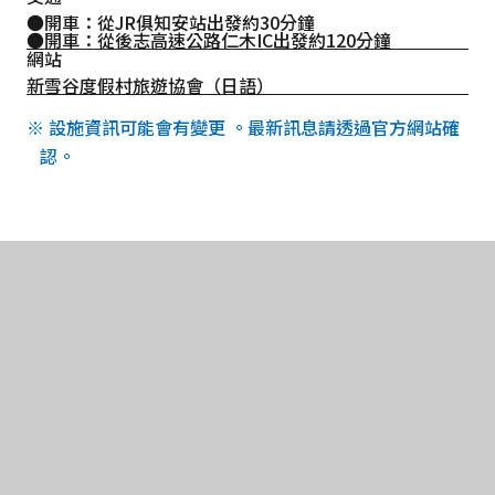
●開車：從JR俱知安站出發約30分鐘
●開車：從後志高速公路仁木IC出發約120分鐘
網站
新雪谷度假村旅遊協會（日語）
※ 設施資訊可能會有變更 。最新訊息請透過官方網站確
認。