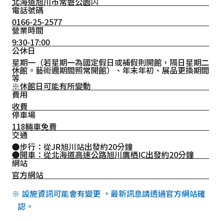
北海道旭川市常磐公園内
電話號碼
0166-25-2577
營業時間
9:30-17:00
公休日
星期一（若星期一為國定假日或補假則開館，隔日星期二
休館。藝術週期間照常開館）、年末年初、展品更換期間
等
※休館日可能有所變動
費用
收費
停車場
118輛車免費
交通
●步行：從JR旭川站出發約20分鐘
●開車：從北海道高速公路旭川鷹栖IC出發約20分鐘
網站
官方網站
※ 設施資訊可能會有變更 。最新訊息請透過官方網站確
認。