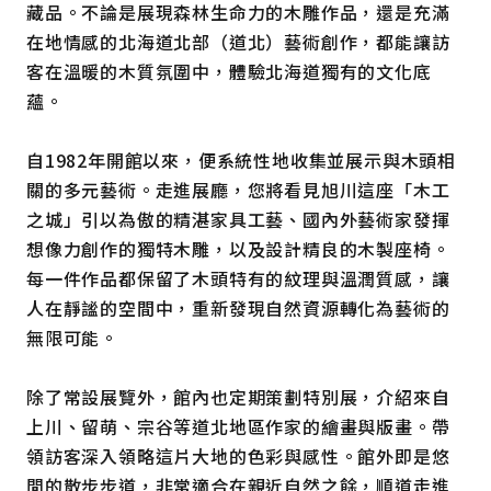
藏品。不論是展現森林生命力的木雕作品，還是充滿
在地情感的北海道北部（道北）藝術創作，都能讓訪
客在溫暖的木質氛圍中，體驗北海道獨有的文化底
蘊。
自1982年開館以來，便系統性地收集並展示與木頭相
關的多元藝術。走進展廳，您將看見旭川這座「木工
之城」引以為傲的精湛家具工藝、國內外藝術家發揮
想像力創作的獨特木雕，以及設計精良的木製座椅。
每一件作品都保留了木頭特有的紋理與溫潤質感，讓
人在靜謐的空間中，重新發現自然資源轉化為藝術的
無限可能。
除了常設展覽外，館內也定期策劃特別展，介紹來自
上川、留萌、宗谷等道北地區作家的繪畫與版畫。帶
領訪客深入領略這片大地的色彩與感性。館外即是悠
閒的散步步道，非常適合在親近自然之餘，順道走進