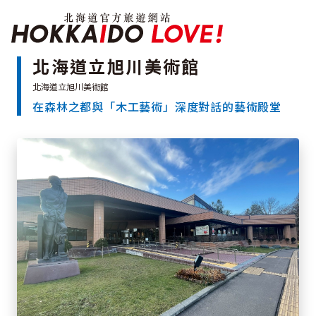
北海道官方旅遊網站 H
北海道立旭川美術館
在森林之都與「木工藝術」深度對話的藝術殿堂
特輯
觀光景點
溫泉
祭典活動
推薦行程
區域指南
美食
預約
交通指南
北海道簡介
依旅遊主題搜尋
下雨也能盡興
七個國立公園
邂逅絕景
基礎知識