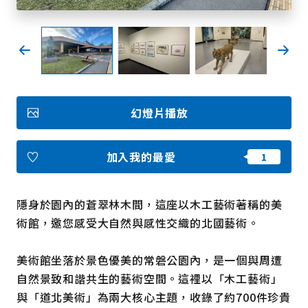
我的最愛
Face
Insta
YouT
Insta
Face
book
gram
ube
gram
book
幻燈片播放
照片集
影片
觀光手冊
加入我的最愛
使用條款
隱私權政策摘要
Cookie 政策
關於我們
連結
隱身於園內的蒼翠林木間，這座以木工藝術著稱的美
術館，邀您感受大自然與感性交織的北國藝術。
語言
美術館坐落於景色優美的常磐公園內，是一個與周遭
自然景致和諧共生的藝術空間。這裡以「木工藝術」
與「道北美術」為兩大核心主題，收錄了約700件珍貴