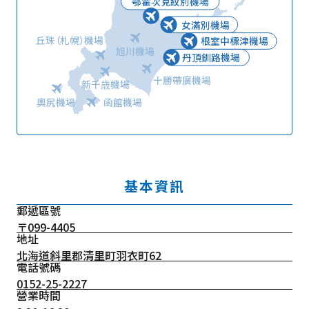
鄂霍次克紋別機場
女滿別機場
丘珠（札幌）機場
根室中標津機場
旭川機場
丹頂釧路機場
十勝帶廣機場
新千歳機場
奧尻機場
函館機場
基本資訊
郵遞區號
〒099-4405
地址
北海道斜里郡清里町羽衣町62
電話號碼
0152-25-2227
營業時間