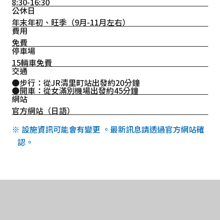
8:30-16:30
公休日
年末年初、旺季（9月-11月左右）
費用
免費
停車場
15輛車免費
交通
●步行：從JR清里町站出發約20分鐘
●開車：從女滿別機場出發約45分鐘
網站
官方網站（日語）
※ 設施資訊可能會有變更 。最新訊息請透過官方網站確
認。