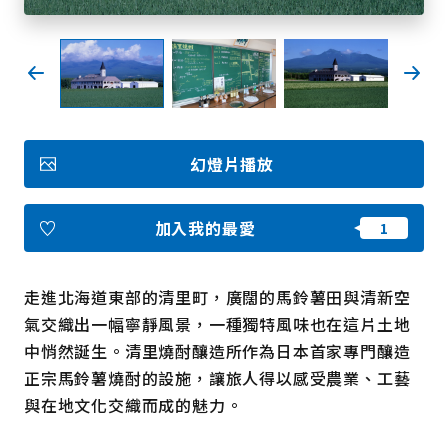
我的最愛
Face
Insta
YouT
Insta
Face
book
gram
ube
gram
book
幻燈片播放
照片集
影片
觀光手冊
加入我的最愛
使用條款
隱私權政策摘要
Cookie 政策
關於我們
連結
走進北海道東部的清里町，廣闊的馬鈴薯田與清新空
氣交織出一幅寧靜風景，一種獨特風味也在這片土地
中悄然誕生。清里燒酎釀造所作為日本首家專門釀造
語言
正宗馬鈴薯燒酎的設施，讓旅人得以感受農業、工藝
與在地文化交織而成的魅力。