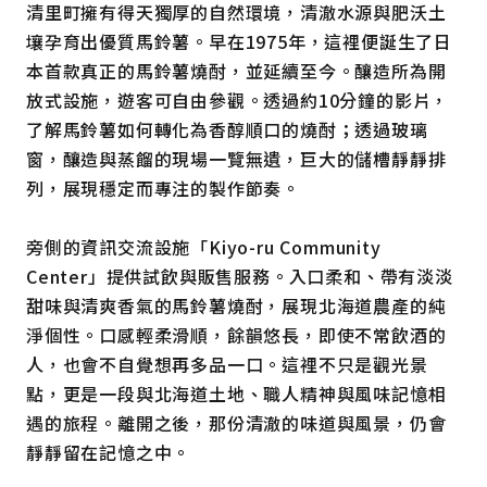
清里町擁有得天獨厚的自然環境，清澈水源與肥沃土
壤孕育出優質馬鈴薯。早在1975年，這裡便誕生了日
本首款真正的馬鈴薯燒酎，並延續至今。釀造所為開
放式設施，遊客可自由參觀。透過約10分鐘的影片，
了解馬鈴薯如何轉化為香醇順口的燒酎；透過玻璃
窗，釀造與蒸餾的現場一覽無遺，巨大的儲槽靜靜排
列，展現穩定而專注的製作節奏。
旁側的資訊交流設施「Kiyo-ru Community
Center」提供試飲與販售服務。入口柔和、帶有淡淡
甜味與清爽香氣的馬鈴薯燒酎，展現北海道農產的純
淨個性。口感輕柔滑順，餘韻悠長，即使不常飲酒的
人，也會不自覺想再多品一口。這裡不只是觀光景
點，更是一段與北海道土地、職人精神與風味記憶相
遇的旅程。離開之後，那份清澈的味道與風景，仍會
靜靜留在記憶之中。