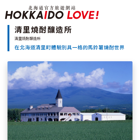
北海道官方旅遊網站 H
清里燒酎釀造所
在北海道清里町體驗別具一格的馬鈴薯燒酎世界
特輯
觀光景點
溫泉
祭典活動
推薦行程
區域指南
美食
預約
交通指南
北海道簡介
依旅遊主題搜尋
下雨也能盡興
七個國立公園
邂逅絕景
基礎知識