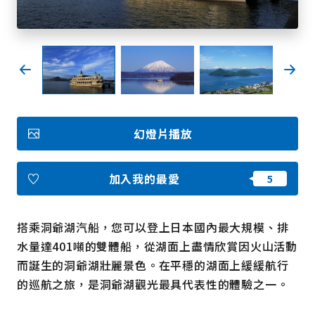
我的最愛
Face
Insta
YouT
Insta
Face
book
gram
ube
gram
book
照片集
幻燈片播放
影片
觀光手冊
使用條款
隱私權政策摘要
加入我的最愛
Cookie 政策
關於我們
連結
搭乘洞爺湖汽船，您可以登上日本國內最大規模、排
水量達401噸的雙體船，從湖面上盡情欣賞因火山活動
語言
而誕生的洞爺湖壯麗景色。在平穩的湖面上緩緩航行
的巡航之旅，是洞爺湖觀光最具代表性的體驗之一。