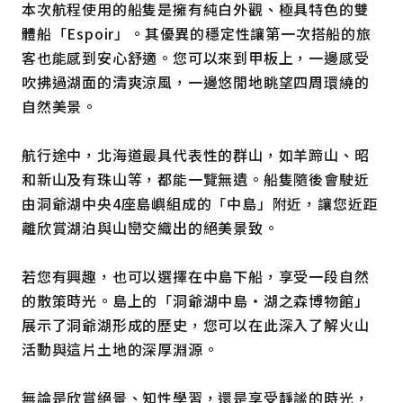
本次航程使用的船隻是擁有純白外觀、極具特色的雙
體船「Espoir」。其優異的穩定性讓第一次搭船的旅
客也能感到安心舒適。您可以來到甲板上，一邊感受
吹拂過湖面的清爽涼風，一邊悠閒地眺望四周環繞的
自然美景。
航行途中，北海道最具代表性的群山，如羊蹄山、昭
和新山及有珠山等，都能一覽無遺。船隻隨後會駛近
由洞爺湖中央4座島嶼組成的「中島」附近，讓您近距
離欣賞湖泊與山巒交織出的絕美景致。
若您有興趣，也可以選擇在中島下船，享受一段自然
的散策時光。島上的「洞爺湖中島・湖之森博物館」
展示了洞爺湖形成的歷史，您可以在此深入了解火山
活動與這片土地的深厚淵源。
無論是欣賞絕景、知性學習，還是享受靜謐的時光，