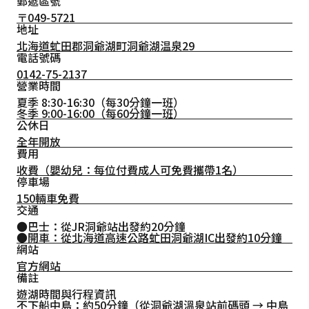
郵遞區號
〒049-5721
地址
北海道虻田郡洞爺湖町洞爺湖温泉29
電話號碼
0142-75-2137
營業時間
夏季 8:30-16:30（每30分鐘一班）
冬季 9:00-16:00（每60分鐘一班）
公休日
全年開放
費用
收費（嬰幼兒：每位付費成人可免費攜帶1名）
停車場
150輛車免費
交通
●巴士：從JR洞爺站出發約20分鐘
●開車：從北海道高速公路虻田洞爺湖IC出發約10分鐘
網站
官方網站
備註
遊湖時間與行程資訊
不下船中島：約50分鐘（從洞爺湖溫泉站前碼頭 → 中島