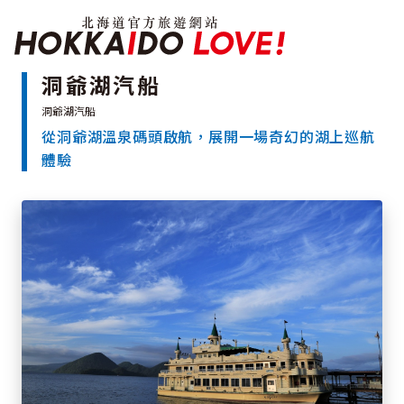
北海道官方旅遊網站 H
洞爺湖汽船
從洞爺湖溫泉碼頭啟航，展開一場奇幻的湖上巡航
特輯
體驗
觀光景點
溫泉
祭典活動
推薦行程
區域指南
美食
預約
交通指南
北海道簡介
依旅遊主題搜尋
下雨也能盡興
七個國立公園
邂逅絕景
基礎知識